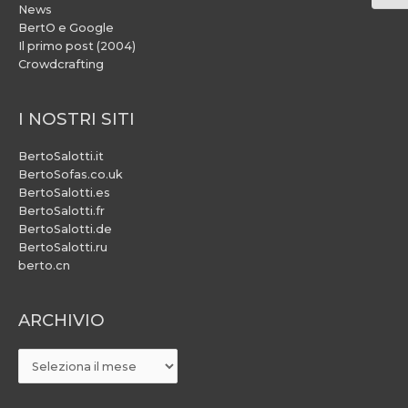
News
BertO e Google
Il primo post (2004)
Crowdcrafting
I NOSTRI SITI
BertoSalotti.it
BertoSofas.co.uk
BertoSalotti.es
BertoSalotti.fr
BertoSalotti.de
BertoSalotti.ru
berto.cn
ARCHIVIO
ARCHIVIO