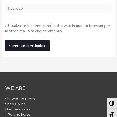
Sito
web
Salva il mio nome, email e sito web in questo browser per
la prossima volta che commento.
WE ARE
Showroom Berto
Attiv
Shop Online
Business Sales
#PercheBerto
Atti