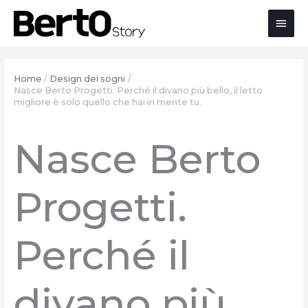
Salta
Passa
Vai
Men
al
alla
al
contenuto
navigazione
contenuto
prin
Home
Design dei sogni
Nasce Berto Progetti. Perché il divano più bello, il letto
migliore è solo quello che hai in mente tu.
Nasce Berto
Progetti.
Perché il
divano più