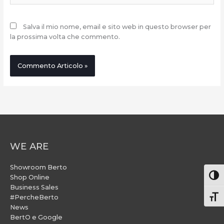
Salva il mio nome, email e sito web in questo browser per
la prossima volta che commento.
WE ARE
Showroom Berto
Attiv
Shop Online
Business Sales
#PercheBerto
Atti
News
BertO e Google