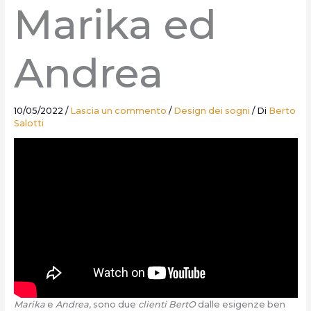
Marika ed
Andrea
10/05/2022
/
Lascia un commento
/
Design dei sogni
/ Di
Berto
Salotti
Marika
e
Andrea
, sono due
clienti BertO
dalle esigenze ben