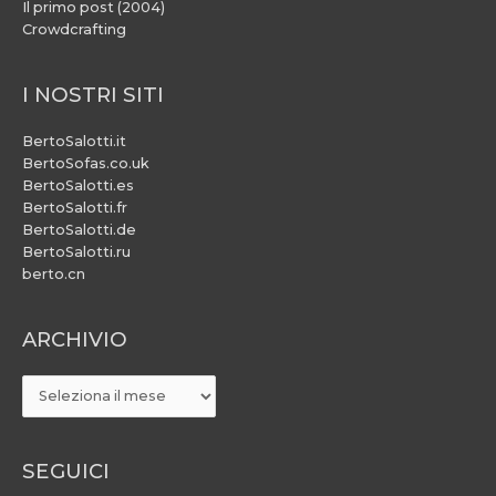
Il primo post (2004)
Crowdcrafting
I NOSTRI SITI
BertoSalotti.it
BertoSofas.co.uk
BertoSalotti.es
BertoSalotti.fr
BertoSalotti.de
BertoSalotti.ru
berto.cn
ARCHIVIO
ARCHIVIO
SEGUICI