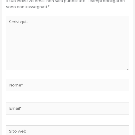
Il tuo indirizzo email non sarà pubblicato.
I campi obbligatori
sono contrassegnati
*
Scrivi
qui..
Nome*
Email*
Sito
web