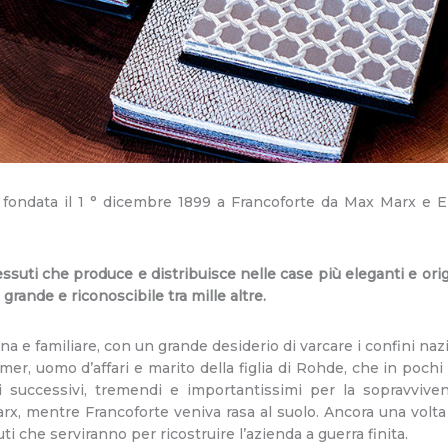
fondata il 1 ° dicembre 1899 a Francoforte da Max Marx e Er
ssuti che produce e distribuisce nelle case più eleganti e origi
grande e riconoscibile tra mille altre.
iana e familiare, con un grande desiderio di varcare i confini nazi
er, uomo d’affari e marito della figlia di Rohde, che in pochi a
i successivi, tremendi e importantissimi per la sopravviv
x, mentre Francoforte veniva rasa al suolo. Ancora una volt
ti che serviranno per ricostruire l’azienda a guerra finita.