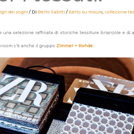
ign dei sogni
/ Di
Berto Salotti
/
berto su misura
,
collezione te
na selezione raffinata di storiche tessiture brianzole e di 
owroom c’è anche il gruppo
Zimmer + Rohde
.