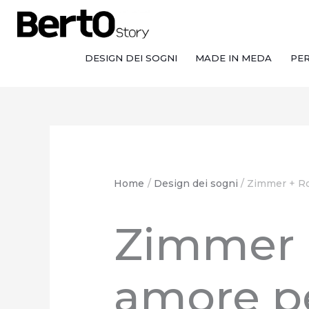
Salta
Passa
Vai
al
alla
al
contenuto
navigazione
contenuto
DESIGN DEI SOGNI
MADE IN MEDA
PE
Home
Design dei sogni
Zimmer + Roh
Zimmer +
amore per