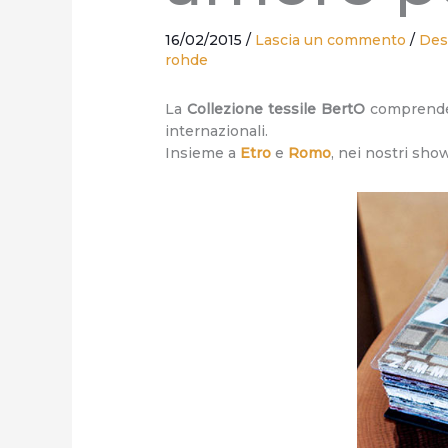
16/02/2015
/
Lascia un commento
/
Des
rohde
La
Collezione tessile BertO
comprende u
internazionali.
Insieme a
Etro
e
Romo
, nei nostri sh