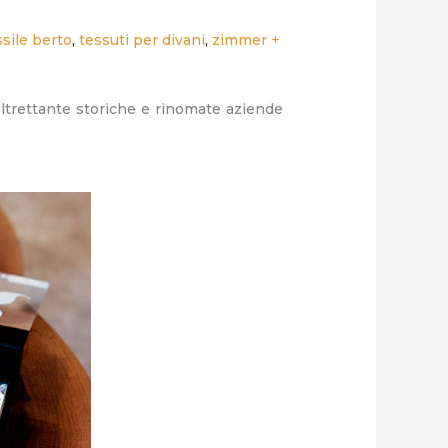
ssile berto
,
tessuti per divani
,
zimmer +
altrettante storiche e rinomate aziende