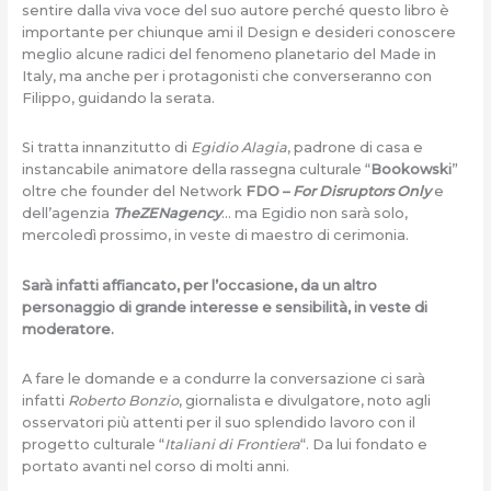
sentire dalla viva voce del suo autore perché questo libro è
importante per chiunque ami il Design e desideri conoscere
meglio alcune radici del fenomeno planetario del Made in
Italy, ma anche per i protagonisti che converseranno con
Filippo, guidando la serata.
Si tratta innanzitutto di
Egidio Alagia
, padrone di casa e
instancabile animatore della rassegna culturale “
Bookowski
”
oltre che founder del Network
FDO –
For Disruptors Only
e
dell’agenzia
TheZENagency
… ma Egidio non sarà solo,
mercoledì prossimo, in veste di maestro di cerimonia.
Sarà infatti affiancato, per l’occasione, da un altro
personaggio di grande interesse e sensibilità, in veste di
moderatore.
A fare le domande e a condurre la conversazione ci sarà
infatti
Roberto Bonzio
, giornalista e divulgatore, noto agli
osservatori più attenti per il suo splendido lavoro con il
progetto culturale “
Italiani di Frontiera
“. Da lui fondato e
portato avanti nel corso di molti anni.