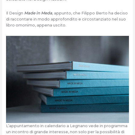
Il Design
Made in Meda
, appunto, che Filippo Berto ha deciso
di raccontare in modo approfondito e circostanziato nel suo
libro omonimo, appena uscito.
L’appuntamento in calendario a Legnano vede in programma
un incontro di grande interesse, non solo per la possibilità di