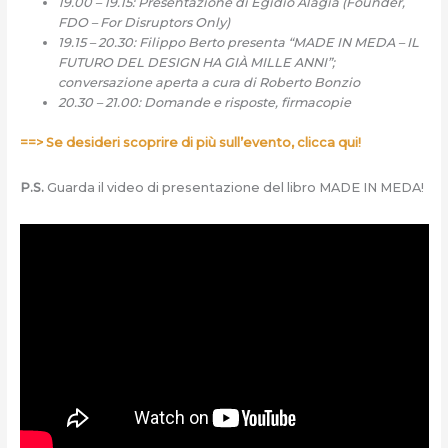
19.00 – 19.15: Presentazione di Egidio Alagia (Founder,
FDO – For Disruptors Only)
19.15 – 20.30: Filippo Berto presenta “MADE IN MEDA – IL
FUTURO DEL DESIGN HA GIÀ MILLE ANNI”;
conversazione aperta a cura di Roberto Bonzio
20.30 – 21.00: Domande e risposte, firmacopie
==> Se desideri scoprire di più sull’evento, clicca qui!
P.S.
Guarda il video di presentazione del libro MADE IN MEDA!