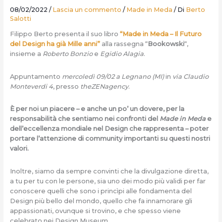
08/02/2022
/
Lascia un commento
/
Made in Meda
/ Di
Berto
Salotti
Filippo Berto presenta il suo libro
“Made in Meda – Il Futuro
del Design ha già Mille anni”
alla rassegna “
Bookowski
“,
insieme a
Roberto Bonzio
e
Egidio Alagia
.
Appuntamento
mercoledì 09/02 a Legnano (MI)
in
via Claudio
Monteverdi 4
, presso
theZENagency
.
È per noi un piacere – e anche un po’ un dovere, per la
responsabilità che sentiamo nei confronti del
Made in Meda
e
dell’eccellenza mondiale nel Design che rappresenta – poter
portare l’attenzione di community importanti su questi nostri
valori.
Inoltre, siamo da sempre convinti che la divulgazione diretta,
a tu per tu con le persone, sia uno dei modo più validi per far
conoscere quelli che sono i princìpi alle fondamenta del
Design più bello del mondo, quello che fa innamorare gli
appassionati, ovunque si trovino, e che spesso viene
celebrato nei Design Museum.