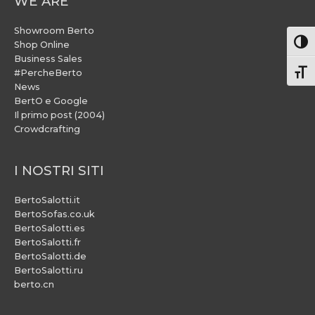
WE ARE
Showroom Berto
Attiv
Shop Online
Business Sales
#PercheBerto
Atti
News
BertO e Google
Il primo post (2004)
Crowdcrafting
I NOSTRI SITI
BertoSalotti.it
BertoSofas.co.uk
BertoSalotti.es
BertoSalotti.fr
BertoSalotti.de
BertoSalotti.ru
berto.cn