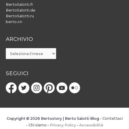
BertoSalotti.fr
BertoSalotti.de
BertoSalotti.ru
berto.cn
ARCHIVIO
ARCHIVIO
SEGUICI
Copyright © 2026
Bertostory | Berto Salotti Blog
-
Contattaci
-
Chi siamo
-
Privacy Policy
-
Accessibilità