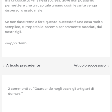
ma circoscritto – ma nella società, dove non possiamo
permettere che un capitale umano così rilevante venga
disperso, o usato male.
Se non riusciremo a fare questo, succederà una cosa molto
semplice, e irreparabile: saremo sonoramente bocciati, dai
nostri figli.
Filippo Berto
←
Articolo precedente
Articolo successivo
→
2 commenti su “Guardando negli occhi gli artigiani di
domani.”