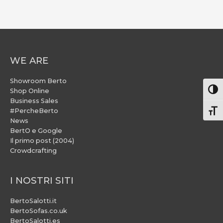
WE ARE
Showroom Berto
Attiv
Shop Online
Business Sales
#PercheBerto
Atti
News
BertO e Google
Il primo post (2004)
Crowdcrafting
I NOSTRI SITI
BertoSalotti.it
BertoSofas.co.uk
BertoSalotti.es