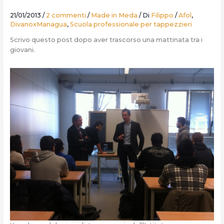
21/01/2013
/
2 commenti
/
Made in Meda
/ Di
Filippo
/
Afol
,
DivanoxManagua
,
Scuola professionale per tappezzieri
Scrivo questo post dopo aver trascorso una mattinata tra i
giovani.