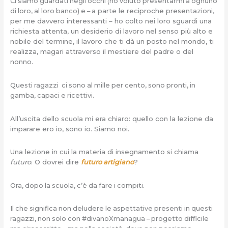
Ci siamo guardati negli occhi (ho voluto presentarmi a ognuno
a parte le reciproche presentazioni,
di loro, al loro banco) e –
per me davvero interessanti – ho colto nei loro sguardi una
richiesta attenta, un desiderio di lavoro nel senso più alto e
nobile del termine, il lavoro che ti dà un posto nel mondo, ti
realizza, magari attraverso il mestiere del padre o del
nonno.
Questi ragazzi ci sono al mille per cento, sono pronti, in
gamba, capaci e ricettivi.
All’uscita dello scuola mi era chiaro: quello con la lezione da
imparare ero io, sono io. Siamo noi.
Una lezione in cui la materia di insegnamento si chiama
futuro
.
O dovrei dire
futuro artigiano
?
Ora, dopo la scuola, c’è da fare i compiti.
Il che significa non deludere le aspettative presenti in questi
ragazzi, non solo con #divanoXmanagua – progetto difficile