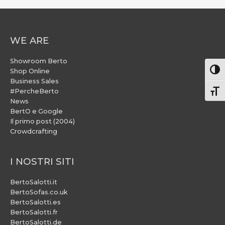
WE ARE
Showroom Berto
Attiv
Shop Online
Business Sales
#PercheBerto
Atti
News
BertO e Google
Il primo post (2004)
Crowdcrafting
I NOSTRI SITI
BertoSalotti.it
BertoSofas.co.uk
BertoSalotti.es
BertoSalotti.fr
BertoSalotti.de