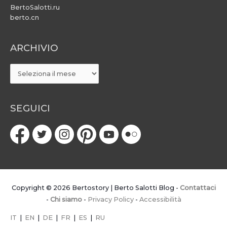
BertoSalotti.ru
berto.cn
ARCHIVIO
ARCHIVIO
SEGUICI
Copyright © 2026
Bertostory | Berto Salotti Blog
-
Contattaci
-
Chi siamo
-
Privacy Policy
-
Accessibilità
IT
|
EN
|
DE
|
FR
|
ES
|
RU