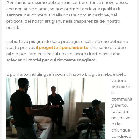
Per l’anno prossimo abbiamo in cantiere tante nuove cose..
che non anticipiamo, se non promettendovi la
qualità di
sempre
, nei contenuti della nostra comunicazione, nei
prodotti dei nostri artigiani, nella trasparenza del nostro
brand.
L’obiettivo più grande sarà proseguire sulla via che abbiamo
scelto per voi:
il progetto #percheberto
, una serie di video
pillole per fare cultura sul nostro lavoro di artigiani e che
spiegano
i motivi per cui dovreste sceglierci.
E poi il sito multilingua, i social, il nu
ovo blog… sarebbe bello
vedere
crescere
la
communit
y Berto
,
fatta da
noi, da voi
e da
chiunque
condivida