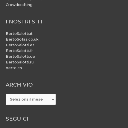
Crowdcrafting
I NOSTRI SITI
BertoSalotti.it
BertoSofas.co.uk
BertoSalotti.es
BertoSalotti.fr
BertoSalotti.de
BertoSalotti.ru
berto.cn
ARCHIVIO
ARCHIVIO
SEGUICI