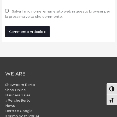
Salva il mio nome, email e sito web in questo browser per
la prossima volta che commento.
WE ARE
Showroom Berto
Attiv
Shop Online
Business Sales
#PercheBerto
Atti
News
BertO e Google
Il primo post (2004)