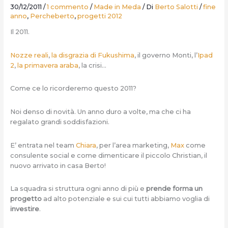
30/12/2011
/
1 commento
/
Made in Meda
/ Di
Berto Salotti
/
fine
anno
,
Percheberto
,
progetti 2012
Il 2011.
Nozze reali
,
la disgrazia di Fukushima
, il governo Monti, l’
Ipad
2
,
la primavera araba
, la crisi…
Come ce lo ricorderemo questo 2011?
Noi denso di novità. Un anno duro a volte, ma che ci ha
regalato grandi soddisfazioni.
E’ entrata nel team
Chiara
, per l’area marketing,
Max
come
consulente social e come dimenticare il piccolo Christian, il
nuovo arrivato in casa Berto!
La squadra si struttura ogni anno di più e
prende forma un
progetto
ad alto potenziale e sui cui tutti abbiamo voglia di
investire
.