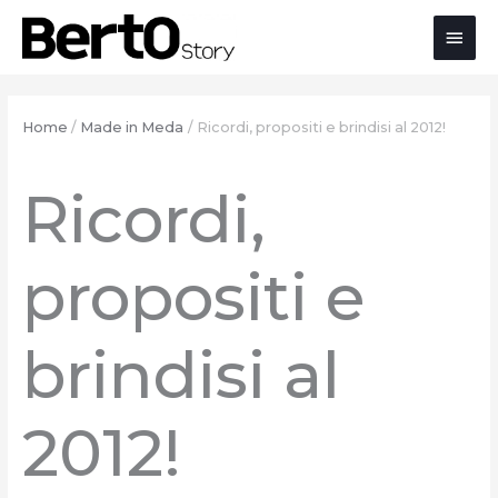
Salta
Passa
Vai
Men
al
alla
al
contenuto
navigazione
contenuto
prin
Home
Made in Meda
Ricordi, propositi e brindisi al 2012!
Ricordi,
propositi e
brindisi al
2012!