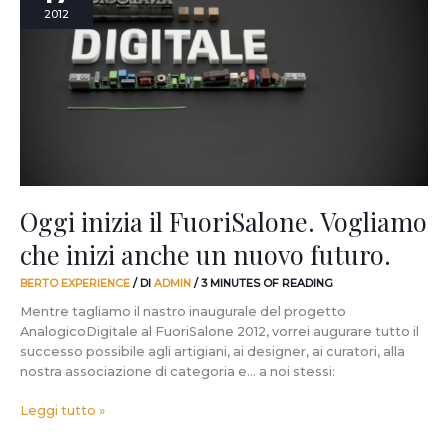
il
2012
FuoriSalone.
Vogliamo
che
inizi
anche
un
nuovo
futuro.
Oggi inizia il FuoriSalone. Vogliamo
che inizi anche un nuovo futuro.
BERTO EXPERIENCE
/ DI
ADMIN
/
3 MINUTES OF READING
Mentre tagliamo il nastro inaugurale del progetto
AnalogicoDigitale al FuoriSalone 2012, vorrei augurare tutto il
successo possibile agli artigiani, ai designer, ai curatori, alla
nostra associazione di categoria e… a noi stessi:
Leggi tutto »