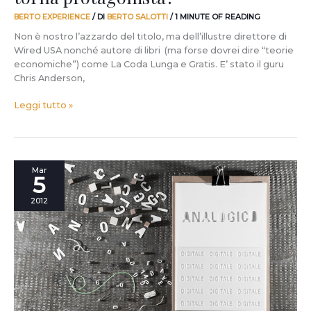
BERTO EXPERIENCE
/ DI
BERTO SALOTTI
/
1 MINUTE OF READING
Non è nostro l’azzardo del titolo, ma dell’illustre direttore di
Wired USA nonché autore di libri (ma forse dovrei dire “teorie
economiche”) come La Coda Lunga e Gratis. E’ stato il guru
Chris Anderson,
Leggi tutto »
Quale
Mar
5
sarà
il
2012
futuro
del
Made
in
Italy?
La
provocazione
di