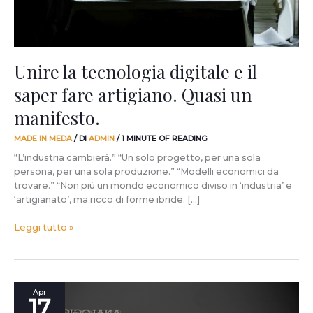
artigiano.
Quasi
un
manifesto.
Unire la tecnologia digitale e il
saper fare artigiano. Quasi un
manifesto.
MADE IN MEDA
/ DI
ADMIN
/
1 MINUTE OF READING
“L’industria cambierà.” “Un solo progetto, per una sola
persona, per una sola produzione.” “Modelli economici da
trovare.” “Non più un mondo economico diviso in ‘industria’ e
‘artigianato’, ma ricco di forme ibride. […]
Leggi tutto »
Oggi
Apr
17
inizia