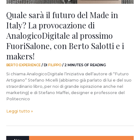
AnalogicoDigitale
al
Quale sarà il futuro del Made in
prossimo
Italy? La provocazione di
FuoriSalone,
con
AnalogicoDigitale al prossimo
Berto
Salotti
FuoriSalone, con Berto Salotti e i
e
makers!
i
makers!
BERTO EXPERIENCE
/ DI
FILIPPO
/
2 MINUTES OF READING
Si chiama AnalogicoDigitale l’iniziativa dell’autore di “Futuro
Artigiano” Stefano Micelli (abbiamo già parlato di lui e del suo
straordinario libro, per noi di grande ispirazione anche nel
marketing) e di Stefano Maffei, designer e professore del
Politecnico
Leggi tutto »
Futuro