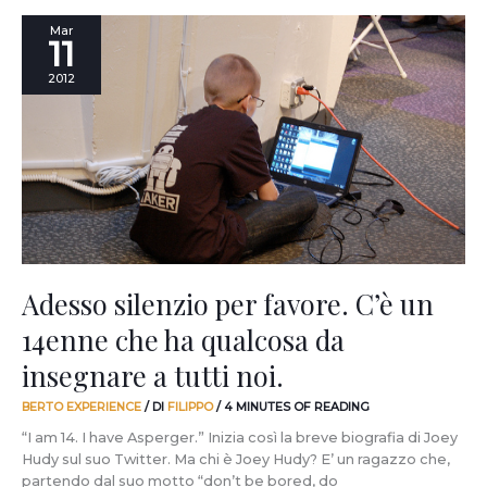
Adesso
Mar
11
silenzio
per
2012
favore.
C’è
un
14enne
che
ha
qualcosa
da
insegnare
a
Adesso silenzio per favore. C’è un
tutti
14enne che ha qualcosa da
noi.
insegnare a tutti noi.
BERTO EXPERIENCE
/ DI
FILIPPO
/
4 MINUTES OF READING
“I am 14. I have Asperger.” Inizia così la breve biografia di Joey
Hudy sul suo Twitter. Ma chi è Joey Hudy? E’ un ragazzo che,
partendo dal suo motto “don’t be bored, do