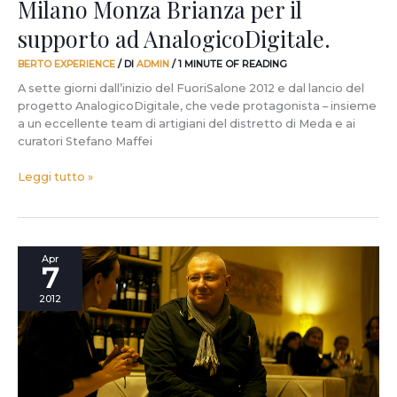
Milano Monza Brianza per il
supporto
ad
supporto ad AnalogicoDigitale.
AnalogicoDigitale.
BERTO EXPERIENCE
/ DI
ADMIN
/
1 MINUTE OF READING
A sette giorni dall’inizio del FuoriSalone 2012 e dal lancio del
progetto AnalogicoDigitale, che vede protagonista – insieme
a un eccellente team di artigiani del distretto di Meda e ai
curatori Stefano Maffei
Leggi tutto »
–
Apr
7
10
giorni
2012
al
FuoriSalone.
Se
la
parola
design