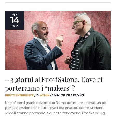
–
Apr
14
3
giorni
2012
al
FuoriSalone.
Dove
ci
porteranno
i
“makers”?
– 3 giorni al FuoriSalone. Dove ci
porteranno i “makers”?
BERTO EXPERIENCE
/ DI
ADMIN
/
1 MINUTE OF READING
Un po’ per il grande evento di Roma del mese scorso, un po’
per l’attenzione che autorevoli osservatori come Stefano
Micelli stanno portando a questo fenomeno, i “makers” – gli