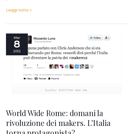
Leggi tutto »
World
Mar
8
Wide
Rome:
2012
domani
la
rivoluzione
dei
makers.
L’Italia
torna
protagonista?
World Wide Rome: domani la
rivoluzione dei makers. L’Italia
torna protagonista?