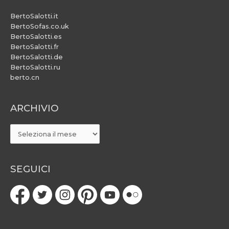
BertoSalotti.it
BertoSofas.co.uk
BertoSalotti.es
BertoSalotti.fr
BertoSalotti.de
BertoSalotti.ru
berto.cn
ARCHIVIO
ARCHIVIO
SEGUICI