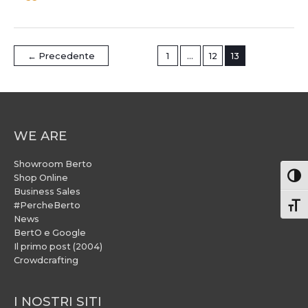
←
Precedente
1
…
12
13
WE ARE
Showroom Berto
Attiv
Shop Online
Business Sales
#PercheBerto
Atti
News
BertO e Google
Il primo post (2004)
Crowdcrafting
I NOSTRI SITI