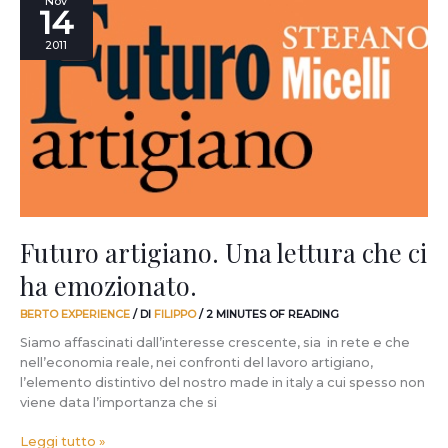
Nov
14
artigiano.
Una
2011
lettura
che
ci
ha
emozionato.
Futuro artigiano. Una lettura che ci
ha emozionato.
BERTO EXPERIENCE
/ DI
FILIPPO
/
2 MINUTES OF READING
Siamo affascinati dall’interesse crescente, sia in rete e che
nell’economia reale, nei confronti del lavoro artigiano,
l’elemento distintivo del nostro made in italy a cui spesso non
viene data l’importanza che si
Leggi tutto »