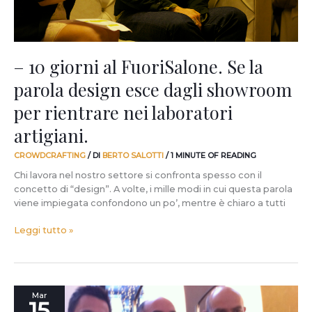
esce
dagli
showroom
per
– 10 giorni al FuoriSalone. Se la
rientrare
parola design esce dagli showroom
nei
laboratori
per rientrare nei laboratori
artigiani.
artigiani.
CROWDCRAFTING
/ DI
BERTO SALOTTI
/
1 MINUTE OF READING
Chi lavora nel nostro settore si confronta spesso con il
concetto di “design”. A volte, i mille modi in cui questa parola
viene impiegata confondono un po’, mentre è chiaro a tutti
Leggi tutto »
Incontri
Mar
15
memorabili.