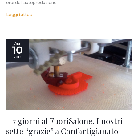
eroi dell’autoproduzione
Leggi tutto »
–
Apr
10
7
giorni
2012
al
FuoriSalone.
I
nostri
sette
“grazie”
a
Confartigianato
Milano
Monza
– 7 giorni al FuoriSalone. I nostri
Brianza
sette “grazie” a Confartigianato
per
il