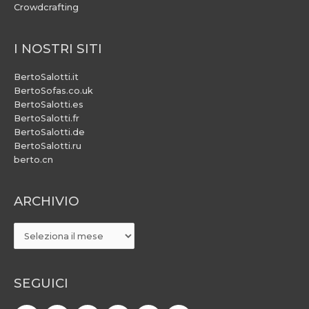
Crowdcrafting
I NOSTRI SITI
BertoSalotti.it
BertoSofas.co.uk
BertoSalotti.es
BertoSalotti.fr
BertoSalotti.de
BertoSalotti.ru
berto.cn
ARCHIVIO
ARCHIVIO
SEGUICI