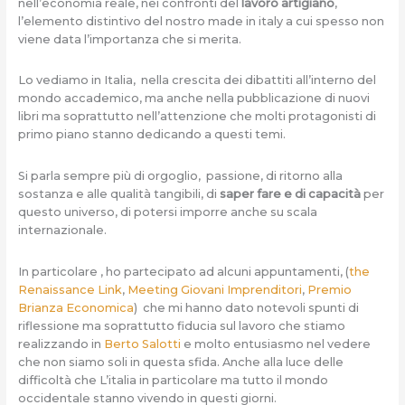
nell’economia reale, nei confronti del
lavoro artigiano
,
l’elemento distintivo del nostro made in italy a cui spesso non
viene data l’importanza che si merita.
Lo vediamo in Italia, nella crescita dei dibattiti all’interno del
mondo accademico, ma anche nella pubblicazione di nuovi
libri ma soprattutto nell’attenzione che molti protagonisti di
primo piano stanno dedicando a questi temi.
Si parla sempre più di orgoglio, passione, di ritorno alla
sostanza e alle qualità tangibili, di
saper fare e di capacità
per
questo universo, di potersi imporre anche su scala
internazionale.
In particolare , ho partecipato ad alcuni appuntamenti, (
the
Renaissance Link
,
Meeting Giovani Imprenditori
,
Premio
Brianza Economica
) che mi hanno dato notevoli spunti di
riflessione ma soprattutto fiducia sul lavoro che stiamo
realizzando in
Berto Salotti
e molto entusiasmo nel vedere
che non siamo soli in questa sfida. Anche alla luce delle
difficoltà che L’italia in particolare ma tutto il mondo
occidentale stanno vivendo in questi giorni.