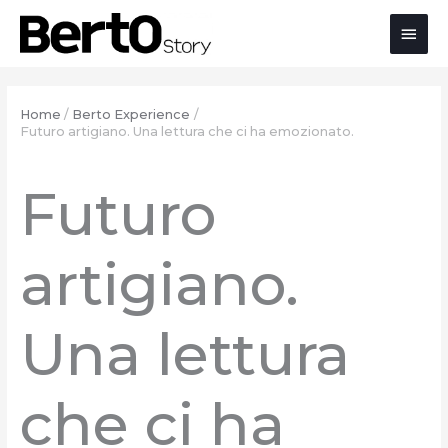
Salta
Passa
Vai
Men
al
alla
al
contenuto
navigazione
contenuto
prin
Home
Berto Experience
Futuro artigiano. Una lettura che ci ha emozionato.
Futuro
artigiano.
Una lettura
che ci ha