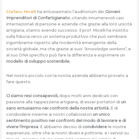
Stefano Micelli
ha entusiasmato l’auditorium dei
Giovani
Imprenditori di Confartigianato
, citando innumerevoli casi
internazionali di persone e aziende che grazie alla loro unicità
artigiana, stanno avendo successo. Il prof. Micelli ha insistito
sulla fiducia verso un sistema produttivo che può sembrare
ingombrante rispetto alla modernità emergente della
società globale, ma che grazie ai suoi
“knowledge workers”
, e
al suo DNA specifico può fare la differenza e esprimere un
modello di sviluppo sostenibile.
Nel nostro piccolo con la nostra azienda abbiamo provato a
fare questo.
Ci siamo resi consapevoli,
dopo molti anni dedicati con
passione alla tappezzeria artigiana, di esser portatori di
un
sano entusiasmo nei confronti della nostra attività.
E di
condividere insieme ai nostri collaboratori
un unico
sentimento positivo nei confronti del modo di lavorare e di
vivere l’impresa
. E abbiamo deciso di
condividere
le nostre
esperienze, oltre che ai nostri divani e poltrone e i servizi su