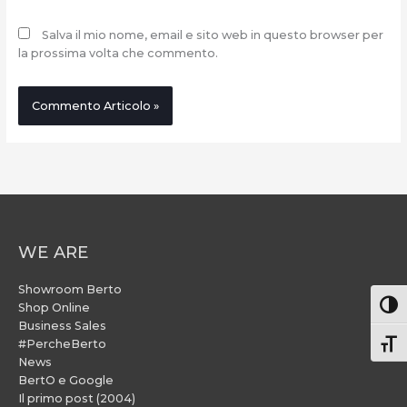
Salva il mio nome, email e sito web in questo browser per
la prossima volta che commento.
WE ARE
Showroom Berto
Attiv
Shop Online
Business Sales
#PercheBerto
Atti
News
BertO e Google
Il primo post (2004)