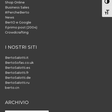
Attiv
Shop Online
Business Sales
#PercheBerto
Atti
News
BertO e Google
Il primo post (2004)
Crowdcrafting
I NOSTRI SITI
BertoSalotti.it
BertoSofas.co.uk
BertoSalotti.es
BertoSalotti.fr
BertoSalotti.de
BertoSalotti.ru
berto.cn
ARCHIVIO
ARCHIVIO