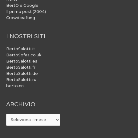
BertO e Google
Il primo post (2004)
Crowdcrafting
I NOSTRI SITI
BertoSalotti.it
BertoSofas.co.uk
BertoSalotti.es
BertoSalotti.fr
BertoSalotti.de
BertoSalotti.ru
berto.cn
ARCHIVIO
ARCHIVIO