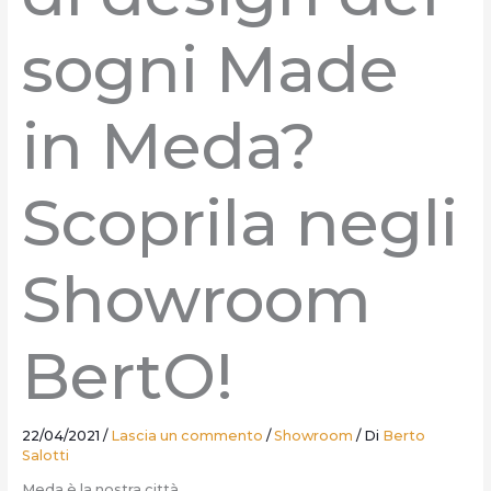
sogni Made
in Meda?
Scoprila negli
Showroom
BertO!
22/04/2021
/
Lascia un commento
/
Showroom
/ Di
Berto
Salotti
Meda è la nostra città.