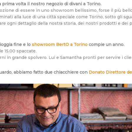
 prima volta il nostro negozio di divani a Torino.
zione di essere in uno showroom bellissimo, forse il più bello
minati alla luce di una città speciale come Torino, sotto gli sgua
re ogni dettaglio della nostra storia, dei nostri prodotti e de
oggia fine e lo
showroom BertO a Torino
compie un anno.
lle 15.00 spaccate.
i in grande spolvero. Lui e Samantha pronti per servire i client
guardo, abbiamo fatto due chiacchiere con
Donato Direttore d