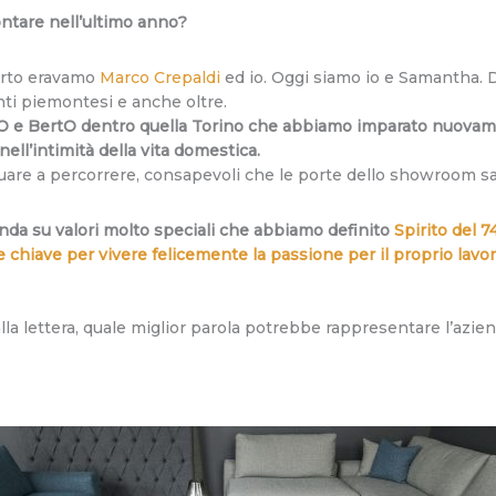
ontare nell’ultimo anno?
erto eravamo
Marco Crepaldi
ed io. Oggi siamo io e Samantha.
enti piemontesi e anche oltre.
O e BertO dentro quella Torino che abbiamo imparato nuovamen
ell’intimità della vita domestica.
uare a percorrere, consapevoli che le porte dello showroom sa
onda su valori molto speciali che abbiamo definito
Spirito del 7
e chiave per vivere felicemente la passione per il proprio lavo
lla lettera, quale miglior parola potrebbe rappresentare l’azie