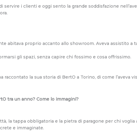
di servire i clienti e oggi sento la grande soddisfazione nell’ave
ora.
te abitava proprio accanto allo showroom. Aveva assistito a tut
rmarsi gli spazi, senza capire chi fossimo e cosa offrissimo.
ha raccontato la sua storia di BertO a Torino, di come l’aveva vi
rtO tra un anno? Come lo immagini?
tà, la tappa obbligatoria e la pietra di paragone per chi vogli
ncrete e immaginate.