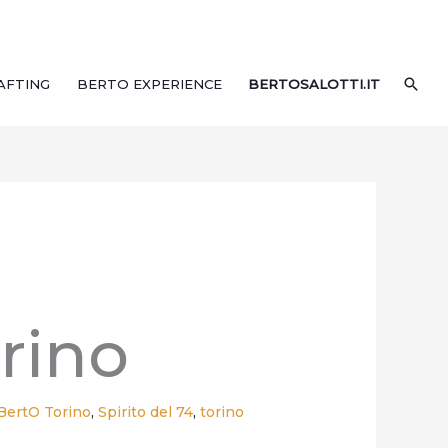
CER
AFTING
BERTO EXPERIENCE
BERTOSALOTTI.IT
rino
ertO Torino
,
Spirito del 74
,
torino