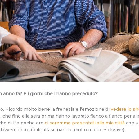
 un anno fa? E i giorni che l’hanno preceduto?
do. Ricordo molto bene la frenesia e l’emozione di
vedere lo sh
 che fino alla sera prima hanno lavorato fianco a fianco per alle
he di lì a poche ore
ci saremmo presentati alla mia città
con u
avvero incredibili, affascinanti e molto molto esclusive).