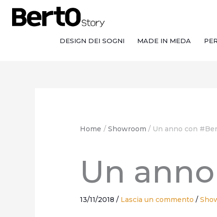
Salta
Passa
Vai
al
alla
al
contenuto
navigazione
contenuto
DESIGN DEI SOGNI
MADE IN MEDA
PE
Home
Showroom
Un anno con #Ber
Un anno
13/11/2018
/
Lascia un commento
/
Sho