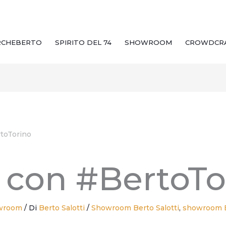
RCHEBERTO
SPIRITO DEL 74
SHOWROOM
CROWDCR
toTorino
 con #BertoTo
wroom
/ Di
Berto Salotti
/
Showroom Berto Salotti
,
showroom B