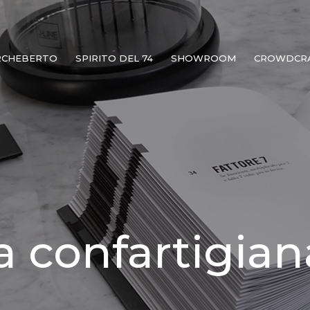
RCHEBERTO
SPIRITO DEL 74
SHOWROOM
CROWDCR
a confartigian