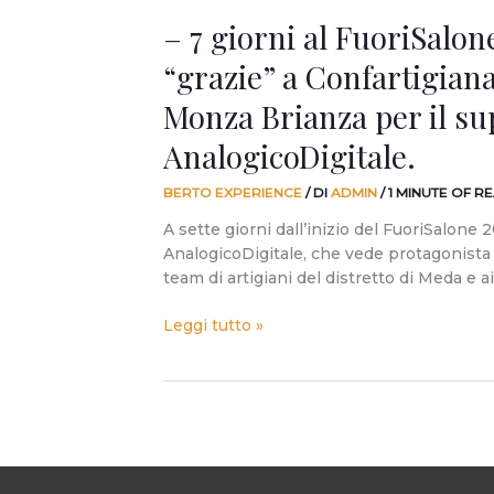
Brianza
– 7 giorni al FuoriSalone
per
il
“grazie” a Confartigian
supporto
ad
Monza Brianza per il su
AnalogicoDigitale.
AnalogicoDigitale.
BERTO EXPERIENCE
/ DI
ADMIN
/
1 MINUTE OF R
A sette giorni dall’inizio del FuoriSalone 
AnalogicoDigitale, che vede protagonista
team di artigiani del distretto di Meda e a
Leggi tutto »