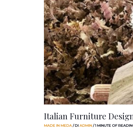
Virtuale.
Italian Furniture Design
MADE IN MEDA
/ DI
ADMIN
/
1 MINUTE OF READIN