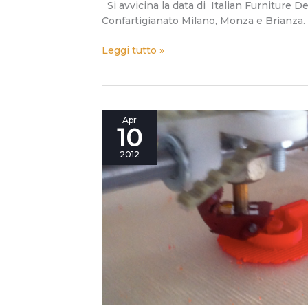
Si avvicina la data di Italian Furniture 
Confartigianato Milano, Monza e Brianza. M
Leggi tutto »
–
Apr
10
7
giorni
2012
al
FuoriSalone.
I
nostri
sette
“grazie”
a
Confartigianato
Milano
Monza