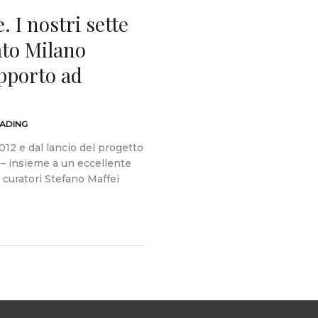
. I nostri sette
ato Milano
pporto ad
EADING
2012 e dal lancio del progetto
 – insieme a un eccellente
i curatori Stefano Maffei