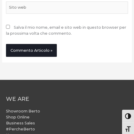
Sito
web
Salva il mio nome, email e sito web in questo browser per
la prossima volta che commento.
WE ARE
Showroom Berto
Attiv
Shop Online
Business Sales
#PercheBerto
Atti