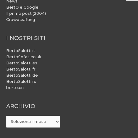
News
BertO e Google
Il primo post (2004)
Crowdcrafting
I NOSTRI SITI
BertoSalotti.it
BertoSofas.co.uk
BertoSalotti.es
BertoSalotti.fr
BertoSalotti.de
BertoSalotti.ru
berto.cn
ARCHIVIO
ARCHIVIO