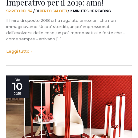
Imperativo per il 2019: ama!
SPIRITO DEL 74
/ DI
BERTO SALOTTI
/
2 MINUTES OF READING
Il finire di questo 2018 ci ha regalato emozioni che non
immaginavamo. Un po’ storditi, un po’ impressionati
dall’evolversi delle cose, un po’ impreparati alle feste che –
come sempre – arrivano […]
Leggi tutto »
Il
Dic
10
Natale
della
2015
Tappezzeria
Sartoriale
BertO