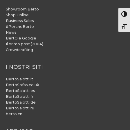
Showroom Berto
Attiv
Shop Online
Business Sales
#PercheBerto
Atti
News
BertO e Google
Il primo post (2004)
Crowdcrafting
I NOSTRI SITI
BertoSalotti.it
BertoSofas.co.uk
BertoSalotti.es
BertoSalotti.fr
BertoSalotti.de
BertoSalotti.ru
berto.cn
ARCHIVIO