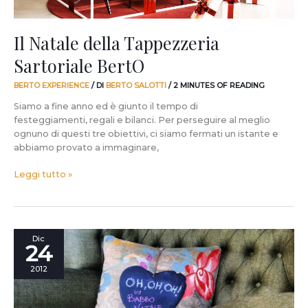
Il Natale della Tappezzeria
Sartoriale BertO
BERTO EXPERIENCE
/ DI
BERTO SALOTTI
/
2 MINUTES OF READING
Siamo a fine anno ed è giunto il tempo di
festeggiamenti, regali e bilanci. Per perseguire al meglio
ognuno di questi tre obiettivi, ci siamo fermati un istante e
abbiamo provato a immaginare,
Leggi tutto »
Tanti
Dic
24
auguri
&
2012
Stay
Tuned!