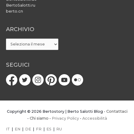
BertoSalotti.ru
berto.cn
ARCHIVIO
ARCHIVIO
SEGUICI
Copyright © 2026
Bertostory | Berto Salotti Blog
-
Contattaci
-
Chi siamo
-
Privacy Policy
-
Accessibilità
IT
|
EN
|
DE
|
FR
|
ES
|
RU