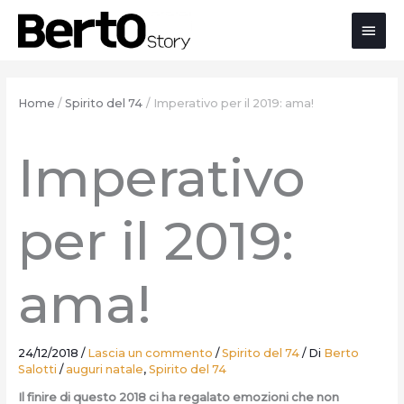
Salta
Passa
Vai
Men
al
alla
al
contenuto
navigazione
contenuto
prin
Home
Spirito del 74
Imperativo per il 2019: ama!
Imperativo
per il 2019:
ama!
24/12/2018
/
Lascia un commento
/
Spirito del 74
/ Di
Berto
Salotti
/
auguri natale
,
Spirito del 74
Il finire di questo 2018 ci ha regalato emozioni che non