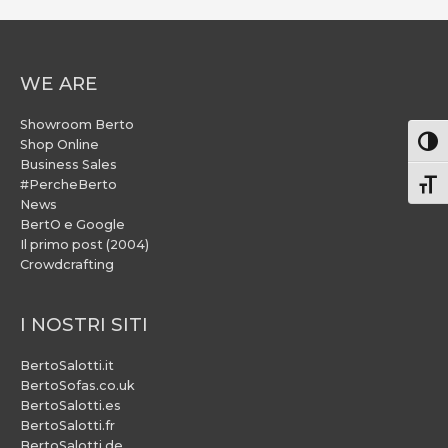
WE ARE
Showroom Berto
Attiv
Shop Online
Business Sales
#PercheBerto
Atti
News
BertO e Google
Il primo post (2004)
Crowdcrafting
I NOSTRI SITI
BertoSalotti.it
BertoSofas.co.uk
BertoSalotti.es
BertoSalotti.fr
BertoSalotti.de