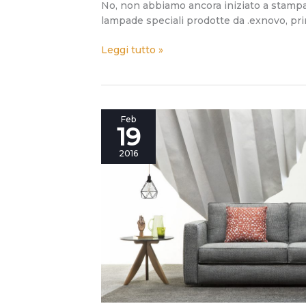
No, non abbiamo ancora iniziato a stampare
lampade speciali prodotte da .exnovo, prima
Leggi tutto »
Divano
Feb
19
letto
Gulliver:
2016
un
gigante
del
comfort
online