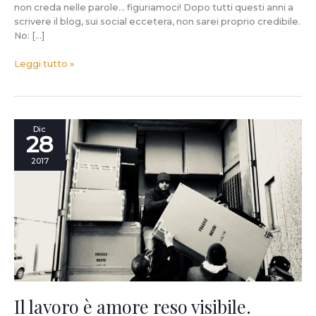
non creda nelle parole… figuriamoci! Dopo tutti questi anni a
scrivere il blog, sui social eccetera, non sarei proprio credibile.
No: […]
Leggi tutto »
Il
Dic
28
lavoro
è
2017
amore
reso
visibile.
Perfino
da
un
camioncino.
Il lavoro è amore reso visibile.