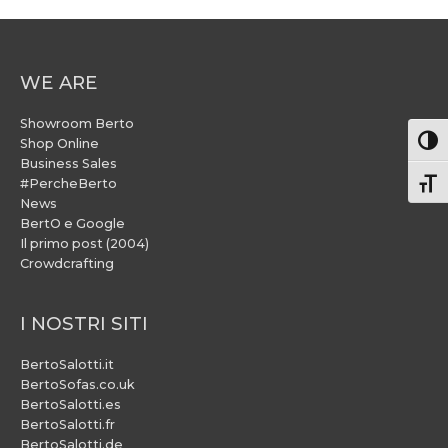
WE ARE
Showroom Berto
Attiv
Shop Online
Business Sales
#PercheBerto
Atti
News
BertO e Google
Il primo post (2004)
Crowdcrafting
I NOSTRI SITI
BertoSalotti.it
BertoSofas.co.uk
BertoSalotti.es
BertoSalotti.fr
BertoSalotti.de