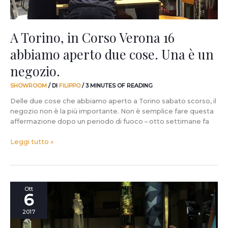
Una
è
un
A Torino, in Corso Verona 16
negozio.
abbiamo aperto due cose. Una è un
negozio.
SHOWROOM
/ DI
FILIPPO
/
3 MINUTES OF READING
Delle due cose che abbiamo aperto a Torino sabato scorso, il
negozio non è la più importante. Non è semplice fare questa
affermazione dopo un periodo di fuoco – otto settimane fa
Leggi tutto »
#fandaiman.
Ott
6
Ovvero
cerchiamo
2017
nuovi
collaboratori!