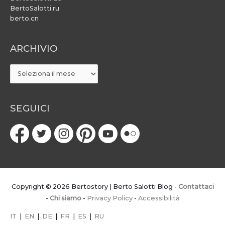
BertoSalotti.ru
berto.cn
ARCHIVIO
ARCHIVIO
SEGUICI
Copyright © 2026
Bertostory | Berto Salotti Blog
-
Contattaci
-
Chi siamo
-
Privacy Policy
-
Accessibilità
IT
|
EN
|
DE
|
FR
|
ES
|
RU