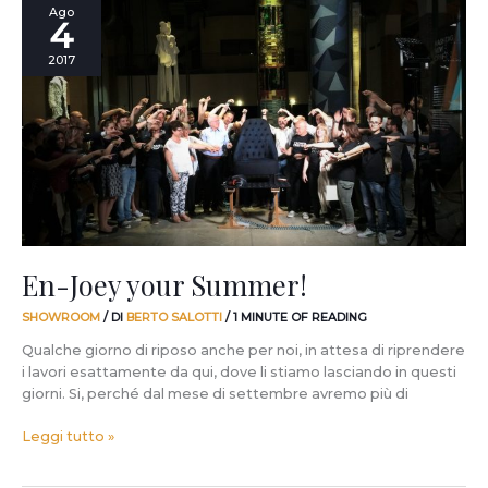
En-
Ago
4
Joey
your
2017
Summer!
En-Joey your Summer!
SHOWROOM
/ DI
BERTO SALOTTI
/
1 MINUTE OF READING
Qualche giorno di riposo anche per noi, in attesa di riprendere
i lavori esattamente da qui, dove li stiamo lasciando in questi
giorni. Si, perché dal mese di settembre avremo più di
Leggi tutto »