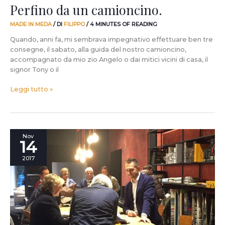
Perfino da un camioncino.
MADE IN MEDA
/ DI
FILIPPO
/
4 MINUTES OF READING
Quando, anni fa, mi sembrava impegnativo effettuare ben tre
consegne, il sabato, alla guida del nostro camioncino,
accompagnato da mio zio Angelo o dai mitici vicini di casa, il
signor Tony o il
Leggi tutto »
A
Nov
14
Torino,
in
2017
Corso
Verona
16
abbiamo
aperto
due
cose.