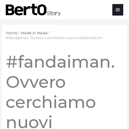
Salta
Passa
Vai
Men
al
alla
al
contenuto
navigazione
contenuto
prin
Home
Made in Meda
#fandaiman. Ovvero cerchiamo nuovi collaboratori!
#fandaiman.
Ovvero
cerchiamo
nuovi