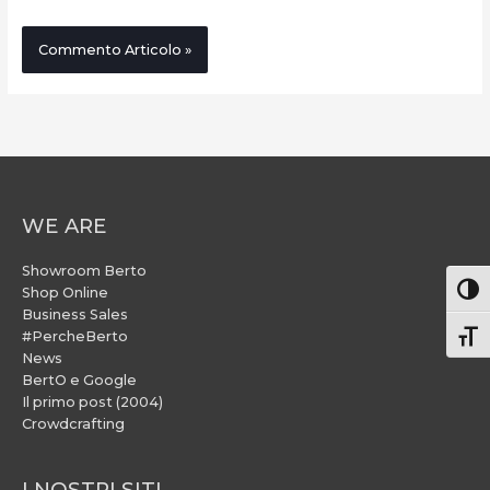
WE ARE
Showroom Berto
Attiv
Shop Online
Business Sales
#PercheBerto
Atti
News
BertO e Google
Il primo post (2004)
Crowdcrafting
I NOSTRI SITI