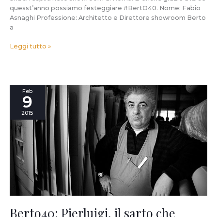
quesst’anno possiamo festeggiare #BertO40. Nome: Fabio
Asnaghi Professione: Architetto e Direttore showroom Berto
a
Leggi tutto »
Berto40:
Feb
9
Pierluigi,
il
2015
sarto
che
impara
ogni
giorno.
Berto40: Pierluigi, il sarto che