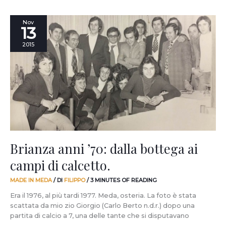
Brianza
Nov
13
anni
’70:
2015
dalla
bottega
ai
campi
di
calcetto.
Brianza anni ’70: dalla bottega ai
campi di calcetto.
MADE IN MEDA
/ DI
FILIPPO
/
3 MINUTES OF READING
Era il 1976, al più tardi 1977. Meda, osteria. La foto è stata
scattata da mio zio Giorgio (Carlo Berto n.d.r.) dopo una
partita di calcio a 7, una delle tante che si disputavano