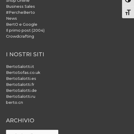
Attiv
Shop Online
Business Sales
#PercheBerto
Atti
News
BertO e Google
Il primo post (2004)
Crowdcrafting
I NOSTRI SITI
BertoSalotti.it
BertoSofas.co.uk
BertoSalotti.es
BertoSalotti.fr
BertoSalotti.de
BertoSalotti.ru
berto.cn
ARCHIVIO
ARCHIVIO