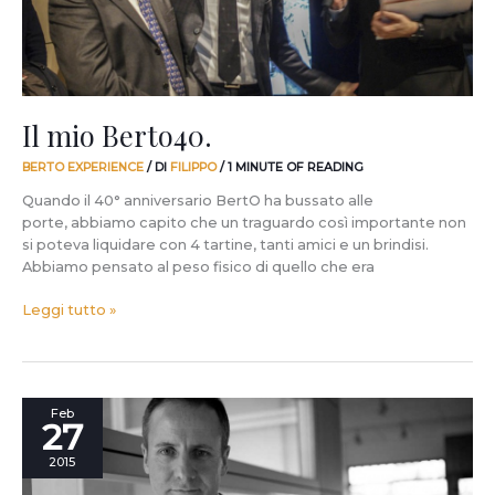
Il mio Berto40.
BERTO EXPERIENCE
/ DI
FILIPPO
/
1 MINUTE OF READING
Quando il 40° anniversario BertO ha bussato alle
porte, abbiamo capito che un traguardo così importante non
si poteva liquidare con 4 tartine, tanti amici e un brindisi.
Abbiamo pensato al peso fisico di quello che era
Leggi tutto »
Berto40:
Feb
27
Carlo,
un
2015
vero