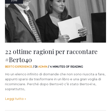
2016
per
raccontare
#Berto40
22 ottime ragioni per raccontare
#Berto40
BERTO EXPERIENCE
/ DI
ADMIN
/
4 MINUTES OF READING
Ho un elenco infinito di domande che non sono riuscita a fare,
appunti sparsi da trasformare in un libro e una gran voglia di
ricominciare. Perché dopo Berto40 c’è stato Berto41 e,
soprattutto,
Leggi tutto »