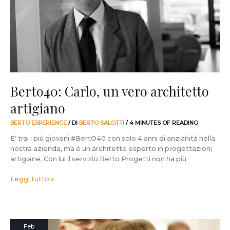
architetto
artigiano
Berto40: Carlo, un vero architetto
artigiano
BERTO EXPERIENCE
/ DI
BERTO SALOTTI
/
4 MINUTES OF READING
E’ trai i più giovani #BertO40 con solo 4 anni di anzianità nella
nostra azienda, ma è un architetto esperto in progettazioni
artigiane. Con lui il servizio Berto Progetti non ha più
Leggi tutto »
Berto40:
Feb