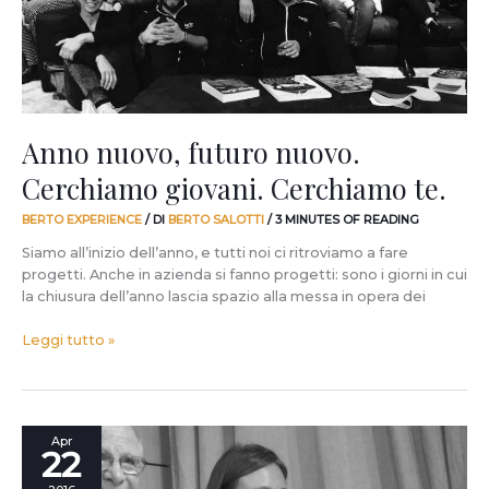
Cerchiamo
te.
Anno nuovo, futuro nuovo.
Cerchiamo giovani. Cerchiamo te.
BERTO EXPERIENCE
/ DI
BERTO SALOTTI
/
3 MINUTES OF READING
Siamo all’inizio dell’anno, e tutti noi ci ritroviamo a fare
progetti. Anche in azienda si fanno progetti: sono i giorni in cui
la chiusura dell’anno lascia spazio alla messa in opera dei
Leggi tutto »
22
Apr
22
ottime
ragioni