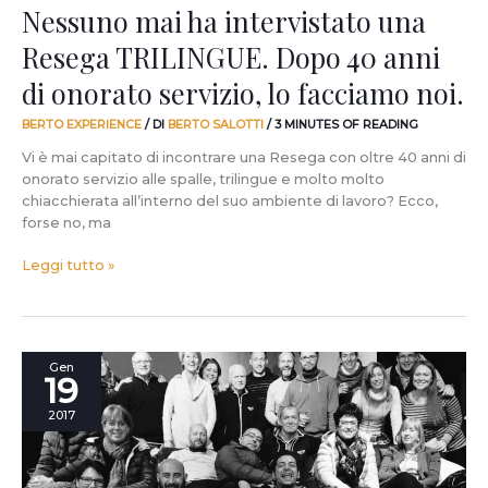
servizio,
Nessuno mai ha intervistato una
lo
Resega TRILINGUE. Dopo 40 anni
facciamo
noi.
di onorato servizio, lo facciamo noi.
BERTO EXPERIENCE
/ DI
BERTO SALOTTI
/
3 MINUTES OF READING
Vi è mai capitato di incontrare una Resega con oltre 40 anni di
onorato servizio alle spalle, trilingue e molto molto
chiacchierata all’interno del suo ambiente di lavoro? Ecco,
forse no, ma
Leggi tutto »
Anno
Gen
19
nuovo,
futuro
2017
nuovo.
Cerchiamo
giovani.