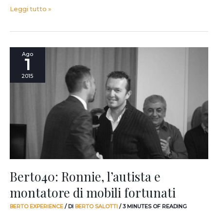
Leggi tutto »
Berto40:
Ago
1
Ronnie,
l’autista
2015
e
montatore
di
mobili
fortunati
Berto40: Ronnie, l’autista e
montatore di mobili fortunati
BERTO EXPERIENCE
/ DI
BERTO SALOTTI
/
3 MINUTES OF READING