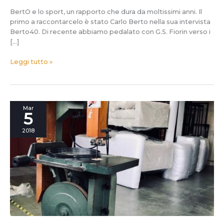
BertO e lo sport, un rapporto che dura da moltissimi anni. Il
primo a raccontarcelo è stato Carlo Berto nella sua intervista
Berto40. Di recente abbiamo pedalato con G.S. Fiorin verso i
[…]
Leggi tutto »
Nessuno
Mar
5
mai
ha
2018
intervistato
una
Resega
TRILINGUE.
Dopo
40
anni
di
onorato