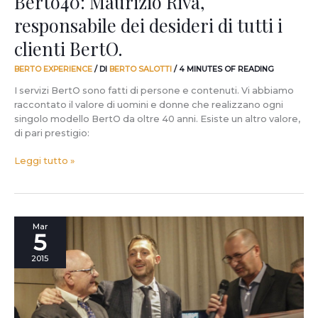
Berto40: Maurizio Riva,
responsabile dei desideri di tutti i
clienti BertO.
BERTO EXPERIENCE
/ DI
BERTO SALOTTI
/
4 MINUTES OF READING
I servizi BertO sono fatti di persone e contenuti. Vi abbiamo
raccontato il valore di uomini e donne che realizzano ogni
singolo modello BertO da oltre 40 anni. Esiste un altro valore,
di pari prestigio:
Leggi tutto »
Il
Mar
5
mio
Berto40.
2015