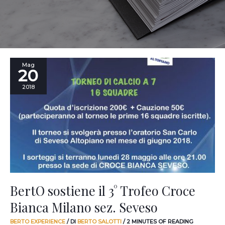
BertO
Mag
20
sostiene
il
2018
3°
Trofeo
Croce
Bianca
Milano
sez.
Seveso
BertO sostiene il 3° Trofeo Croce
Bianca Milano sez. Seveso
BERTO EXPERIENCE
/ DI
BERTO SALOTTI
/
2 MINUTES OF READING