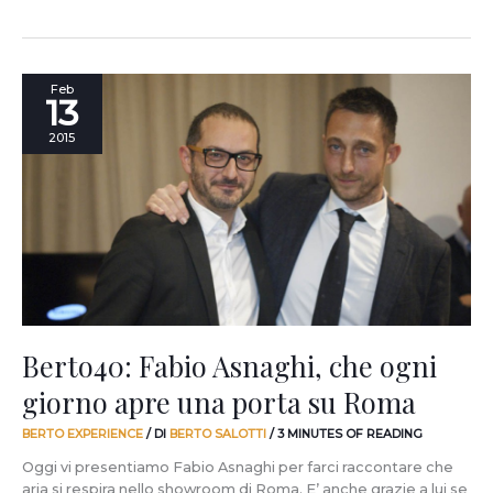
Berto40:
Feb
13
Fabio
Asnaghi,
2015
che
ogni
giorno
apre
una
porta
su
Roma
Berto40: Fabio Asnaghi, che ogni
giorno apre una porta su Roma
BERTO EXPERIENCE
/ DI
BERTO SALOTTI
/
3 MINUTES OF READING
Oggi vi presentiamo Fabio Asnaghi per farci raccontare che
aria si respira nello showroom di Roma. E’ anche grazie a lui se