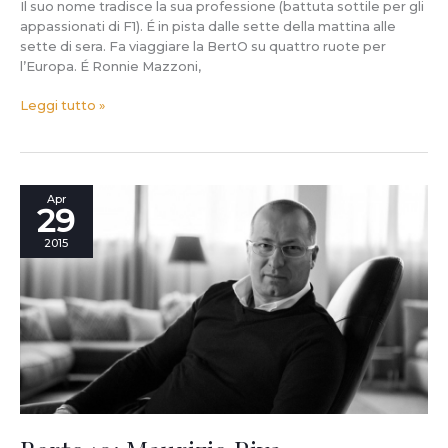
Il suo nome tradisce la sua professione (battuta sottile per gli
appassionati di F1). É in pista dalle sette della mattina alle
sette di sera. Fa viaggiare la BertO su quattro ruote per
l’Europa. É Ronnie Mazzoni,
Leggi tutto »
Berto40:
Apr
29
Maurizio
Riva,
2015
responsabile
dei
desideri
di
tutti
i
clienti
BertO.