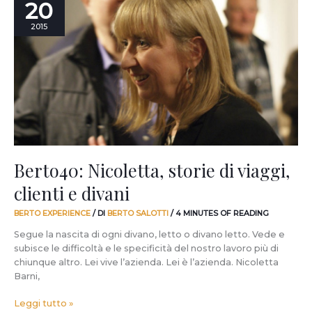
20
Nicoletta,
storie
2015
di
viaggi,
clienti
e
divani
Berto40: Nicoletta, storie di viaggi,
clienti e divani
BERTO EXPERIENCE
/ DI
BERTO SALOTTI
/
4 MINUTES OF READING
Segue la nascita di ogni divano, letto o divano letto. Vede e
subisce le difficoltà e le specificità del nostro lavoro più di
chiunque altro. Lei vive l’azienda. Lei è l’azienda. Nicoletta
Barni,
Leggi tutto »