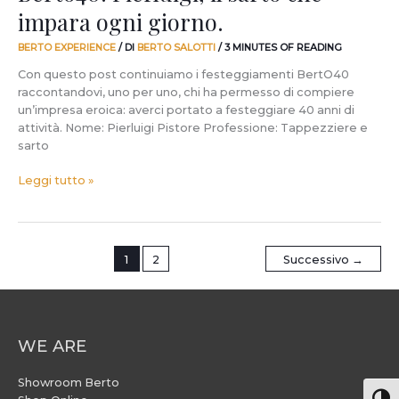
impara ogni giorno.
BERTO EXPERIENCE
/ DI
BERTO SALOTTI
/
3 MINUTES OF READING
Con questo post continuiamo i festeggiamenti BertO40
raccontandovi, uno per uno, chi ha permesso di compiere
un’impresa eroica: averci portato a festeggiare 40 anni di
attività. Nome: Pierluigi Pistore Professione: Tappezziere e
sarto
Leggi tutto »
1
2
Successivo
→
WE ARE
Showroom Berto