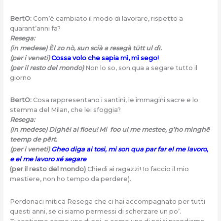
BertO:
Com’è cambiato il modo di lavorare, rispetto a
quarant’anni fa?
Resega:
(in medese)
Èl zo nò, sun scià a resegà tütt ul dì.
(per i veneti)
Cossa volo che sapia mì, mì sego!
(per il resto del mondo)
Non lo so, son qua a segare tutto il
giorno
BertO:
Cosa rappresentano i santini, le immagini sacre e lo
stemma del Milan, che lei sfoggia?
Resega:
(in medese) Dighèl ai fioeu! Mi foo ul me mestee, g’ho mingh
ê
teemp de pêrt.
(per i veneti)
Gheo diga ai tosi, mi son qua par far el me lavoro,
e el me lavoro xé segare
(per il resto del mondo)
Chiedi ai ragazzi! Io faccio il mio
mestiere, non ho tempo da perdere).
Perdonaci mitica Resega che ci hai accompagnato per tutti
questi anni, se ci siamo permessi di scherzare un po’.