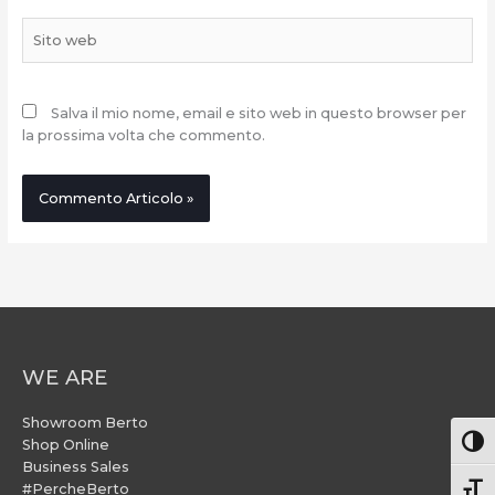
Sito
web
Salva il mio nome, email e sito web in questo browser per
la prossima volta che commento.
WE ARE
Showroom Berto
Attiv
Shop Online
Business Sales
#PercheBerto
Atti