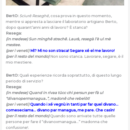
BertO:
Sciurê
Reseghê
, cosa prova in questo momento,
mentre si appresta a lasciare il laboratorio artigiano Berto,
dopo quarant’anni anni di lavoro? È stanca?
Resega:
(in medese)
Sun mingh
ê
strach
ê
. Laurà, resegà l’è ul mè
mestee.
(per i veneti)
Mì? Mì no son straca! Segare xé el me lavoro!
(per il resto del mondo)
Non sono stanca. Lavorare, segare, è il
mio mestiere.
BertO:
Quali esperienze ricorda soprattutto, di questo lungo
periodo di servizio?
Resega:
(in medese) Quand in rivaa tücc chi persun per fà ul
“divanopermanagua..”, madon
ê
che rebelòt!
(per i veneti)
Quando i xé vegnù in tanti par far quel divano…
comeseciama… divano par managua, me pare. Che casìn!
(per il resto del mondo)
Quando sono arrivate tutte quelle
persone per fare il “divanoxmanagua…” madonna che
confusione!.