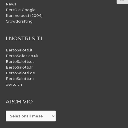
News
BertO e Google
Il primo post (2004)
Crowdcrafting
I NOSTRI SITI
BertoSalotti.it
BertoSofas.co.uk
BertoSalotti.es
BertoSalotti.fr
BertoSalotti.de
BertoSalotti.ru
berto.cn
ARCHIVIO
ARCHIVIO