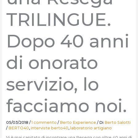
TRILINGUE.
Dopo 40 anni
di onorato
servizio, lo
facciamo noi.
05/03/2018
/
1 commento
/
Berto Experience
/ Di
Berto Salotti
/
BERTO40
,
interviste berto40
,
laboratorio artigiano
Vi è mai capitato di incontrare una Resega con oltre 40 anni di