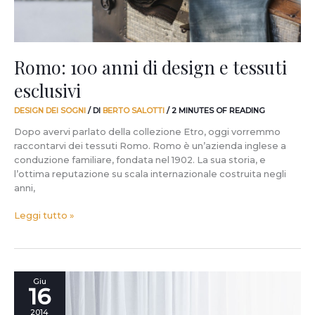
Romo: 100 anni di design e tessuti
esclusivi
DESIGN DEI SOGNI
/ DI
BERTO SALOTTI
/
2 MINUTES OF READING
Dopo avervi parlato della collezione Etro, oggi vorremmo
raccontarvi dei tessuti Romo. Romo è un’azienda inglese a
conduzione familiare, fondata nel 1902. La sua storia, e
l’ottima reputazione su scala internazionale costruita negli
anni,
Leggi tutto »
Naturalmente
Giu
16
elegante,
fresco
2014