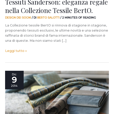
Tessuti Sanderson: eleganza regale
nella Collezione Tessile BertO.
DESIGN DEI SOGNI
/ DI
BERTO SALOTTI
/
2 MINUTES OF READING
La Collezione tessile BertO si rinnova di stagione in stagione,
proponendo tessuti esclusivi, le ultime novità e una selezione
raffinata di storici brand di fama internazionale. Sanderson è
una di queste. Ma non siamo stati […]
Leggi tutto »
Romo:
Dic
9
100
anni
2014
di
design
e
tessuti
esclusivi