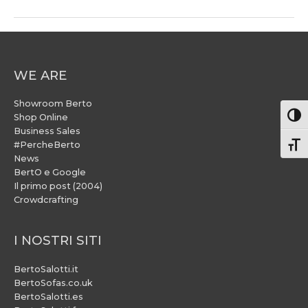
WE ARE
Showroom Berto
Attiv
Shop Online
Business Sales
#PercheBerto
Atti
News
BertO e Google
Il primo post (2004)
Crowdcrafting
I NOSTRI SITI
BertoSalotti.it
BertoSofas.co.uk
BertoSalotti.es