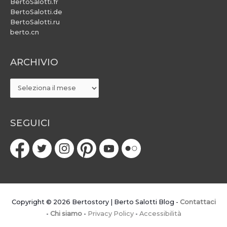
BertoSalotti.fr
BertoSalotti.de
BertoSalotti.ru
berto.cn
ARCHIVIO
ARCHIVIO
SEGUICI
Copyright © 2026
Bertostory | Berto Salotti Blog
-
Contattaci
-
Chi siamo
-
Privacy Policy
-
Accessibilità