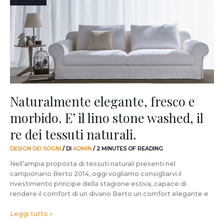
e
morbido.
E’
il
lino
stone
washed,
il
re
dei
Naturalmente elegante, fresco e
tessuti
morbido. E’ il lino stone washed, il
naturali.
re dei tessuti naturali.
DESIGN DEI SOGNI
/ DI
ADMIN
/
2 MINUTES OF READING
Nell’ampia proposta di tessuti naturali presenti nel
campionario Berto 2014, oggi vogliamo consigliarvi il
rivestimento principe della stagione estiva, capace di
rendere il comfort di un divano Berto un comfort elegante e
Leggi tutto »