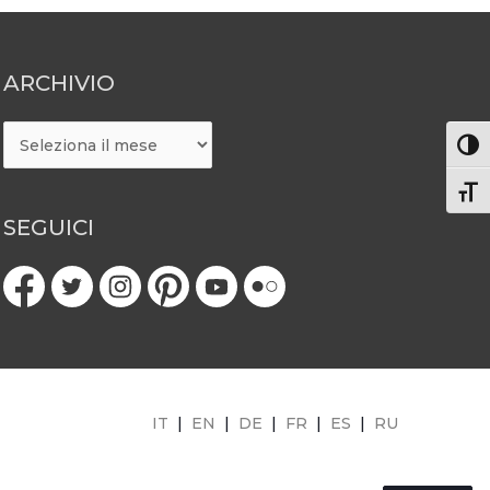
ARCHIVIO
ARCHIVIO
Attiv
Atti
SEGUICI
IT
|
EN
|
DE
|
FR
|
ES
|
RU