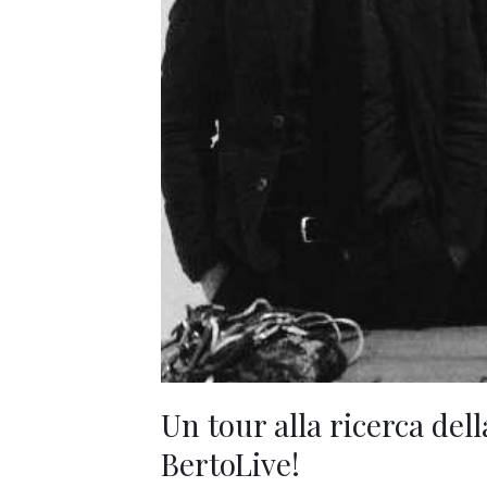
Piacenza.
Fino
a
BertoLive!
Un tour alla ricerca del
BertoLive!