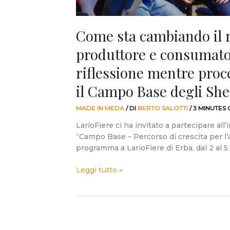
procediamo
verso…
Come sta cambiando il 
il
Campo
produttore e consumat
Base
degli
riflessione mentre pro
Sherpa.
il Campo Base degli She
MADE IN MEDA
/ DI
BERTO SALOTTI
/
3 MINUTES
LarioFiere ci ha invitato a partecipare all
“Campo Base – Percorso di crescita per l’a
programma a LarioFiere di Erba, dal 2 al 5
Leggi tutto »