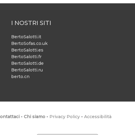
I NOSTRI SITI
BertoSalotti.it
BertoSofas.co.uk
BertoSalotti.es
BertoSalotti.fr
BertoSalotti.de
BertoSalotti.ru
berto.cn
ontattaci
-
Chi siamo
-
Privacy Policy
-
Accessibilità