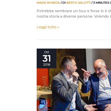
MADE IN MEDA
/ DI
BERTO SALOTTI
/
3 MINUTES
Potrebbe sembrare un tour e forse lo è st
nostra storia a diverse persone. Volendo r
Leggi tutto »
Come
Ott
31
sta
cambiando
2016
il
rapporto
tra
produttore
e
consumatore?
Qualche
riflessione
mentre