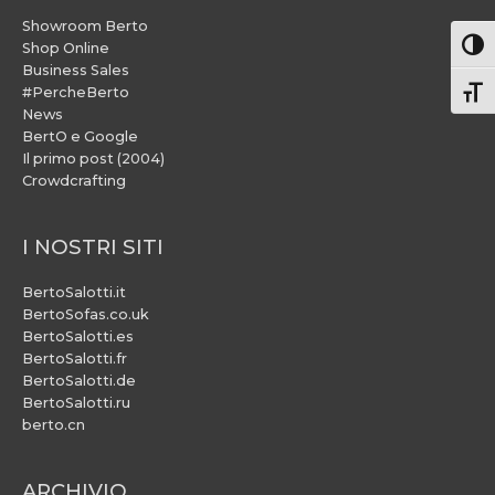
Showroom Berto
Attiv
Shop Online
Business Sales
#PercheBerto
Atti
News
BertO e Google
Il primo post (2004)
Crowdcrafting
I NOSTRI SITI
BertoSalotti.it
BertoSofas.co.uk
BertoSalotti.es
BertoSalotti.fr
BertoSalotti.de
BertoSalotti.ru
berto.cn
ARCHIVIO
ARCHIVIO