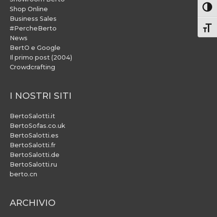
Attiv
Shop Online
Business Sales
#PercheBerto
Atti
News
BertO e Google
Il primo post (2004)
Crowdcrafting
I NOSTRI SITI
BertoSalotti.it
BertoSofas.co.uk
BertoSalotti.es
BertoSalotti.fr
BertoSalotti.de
BertoSalotti.ru
berto.cn
ARCHIVIO
ARCHIVIO