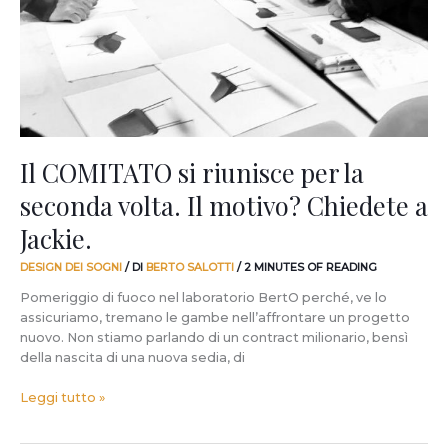
la
seconda
volta.
Il
motivo?
Chiedete
a
Jackie.
Il COMITATO si riunisce per la
seconda volta. Il motivo? Chiedete a
Jackie.
DESIGN DEI SOGNI
/ DI
BERTO SALOTTI
/
2 MINUTES OF READING
Pomeriggio di fuoco nel laboratorio BertO perché, ve lo
assicuriamo, tremano le gambe nell’affrontare un progetto
nuovo. Non stiamo parlando di un contract milionario, bensì
della nascita di una nuova sedia, di
Leggi tutto »