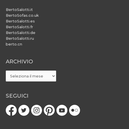
BertoSalotti.it
BertoSofas.co.uk
BertoSalotti.es
BertoSalotti.fr
BertoSalotti.de
BertoSalotti.ru
berto.cn
ARCHIVIO
ARCHIVIO
SEGUICI