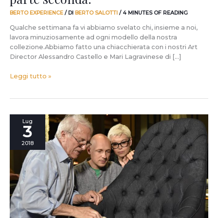
BERTO EXPERIENCE
/ DI
BERTO SALOTTI
/
4 MINUTES OF READING
Qualche settimana fa vi abbiamo svelato chi, insieme a noi,
lavora minuziosamente ad ogni modello della nostra
collezione.Abbiamo fatto una chiacchierata con i nostri Art
Director Alessandro Castello e Mari Lagravinese di […]
Leggi tutto »
Dietro
Lug
3
ogni
divano
2018
c’è
una
grande
mente.
Anzi
due
(che
sanno