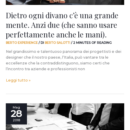
usare
perfettamente
Dietro ogni divano c’è una grande
anche
mente. Anzi due (che sanno usare
le
mani).
perfettamente anche le mani).
BERTO EXPERIENCE
/ DI
BERTO SALOTTI
/
2 MINUTES OF READING
Nel grandissimo e talentuoso panorama dei progettisti e dei
designer che il nostro paese, l’Italia, può vantare tra le
eccellenze che la contraddistinguono, siamo certi che
l’incontro tra aziende e professionisti non
Leggi tutto »
Il
Mag
28
COMITATO
si
2018
riunisce
per