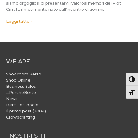
siamo orgogliosi di presentarvi i valorosi membri del Riot
Crrraft, il movimento nato dall’incontro di uomini,
Leggi tutto »
WE ARE
Showroom Berto
Attiv
Shop Online
Business Sales
#PercheBerto
Atti
News
BertO e Google
Il primo post (2004)
Crowdcrafting
I NOSTRI SITI