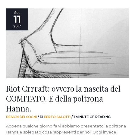
Riot
Set
11
Crrraft:
ovvero
2017
la
nascita
del
COMITATO.
E
della
poltrona
Hanna.
Riot Crrraft: ovvero la nascita del
COMITATO. E della poltrona
Hanna.
DESIGN DEI SOGNI
/ DI
BERTO SALOTTI
/
1 MINUTE OF READING
Appena qualche giorno fa vi abbiamo presentato la poltrona
Hanna e spiegato cosa rappresenti per noi. Oggi invece,