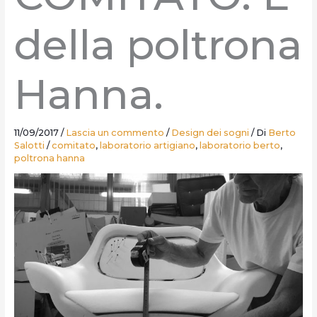
della poltrona
Hanna.
11/09/2017
/
Lascia un commento
/
Design dei sogni
/ Di
Berto
Salotti
/
comitato
,
laboratorio artigiano
,
laboratorio berto
,
poltrona hanna