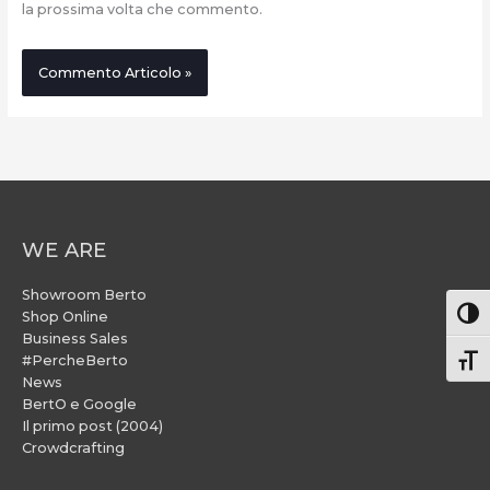
la prossima volta che commento.
WE ARE
Showroom Berto
Attiv
Shop Online
Business Sales
#PercheBerto
Atti
News
BertO e Google
Il primo post (2004)
Crowdcrafting