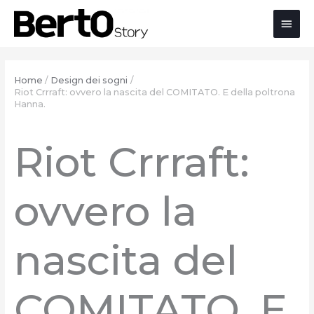
Salta
Passa
Vai
Men
al
alla
al
contenuto
navigazione
contenuto
prin
Home
Design dei sogni
Riot Crrraft: ovvero la nascita del COMITATO. E della poltrona
Hanna.
Riot Crrraft:
ovvero la
nascita del
COMITATO. E