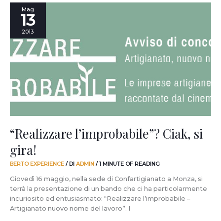
“Realizzare
Mag
13
l’improbabile”?
Ciak,
2013
si
gira!
“Realizzare l’improbabile”? Ciak, si
gira!
BERTO EXPERIENCE
/ DI
ADMIN
/
1 MINUTE OF READING
Giovedì 16 maggio, nella sede di Confartigianato a Monza, si
terrà la presentazione di un bando che ci ha particolarmente
incuriosito ed entusiasmato: “Realizzare l’improbabile –
Artigianato nuovo nome del lavoro”. I