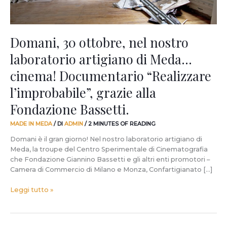
cinema!
Documentario
“Realizzare
l’improbabile”,
Domani, 30 ottobre, nel nostro
grazie
laboratorio artigiano di Meda…
alla
Fondazione
cinema! Documentario “Realizzare
Bassetti.
l’improbabile”, grazie alla
Fondazione Bassetti.
MADE IN MEDA
/ DI
ADMIN
/
2 MINUTES OF READING
Domani è il gran giorno! Nel nostro laboratorio artigiano di
Meda, la troupe del Centro Sperimentale di Cinematografia
che Fondazione Giannino Bassetti e gli altri enti promotori –
Camera di Commercio di Milano e Monza, Confartigianato […]
Leggi tutto »