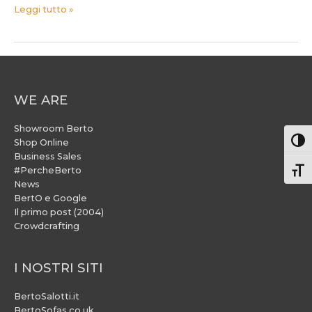
Leggi tutto »
WE ARE
Showroom Berto
Attiv
Shop Online
Business Sales
#PercheBerto
Atti
News
BertO e Google
Il primo post (2004)
Crowdcrafting
I NOSTRI SITI
BertoSalotti.it
BertoSofas.co.uk