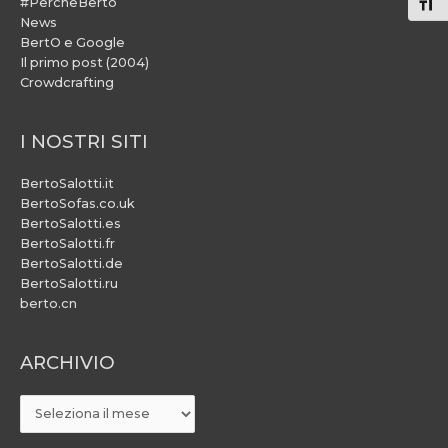
#PercheBerto
Atti
News
BertO e Google
Il primo post (2004)
Crowdcrafting
I NOSTRI SITI
BertoSalotti.it
BertoSofas.co.uk
BertoSalotti.es
BertoSalotti.fr
BertoSalotti.de
BertoSalotti.ru
berto.cn
ARCHIVIO
ARCHIVIO