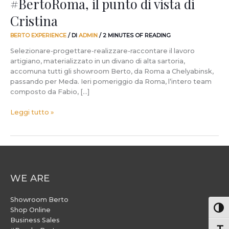
#BertoRoma, il punto di vista di
Cristina
BERTO EXPERIENCE
/ DI
ADMIN
/
2 MINUTES OF READING
Selezionare-progettare-realizzare-raccontare il lavoro
artigiano, materializzato in un divano di alta sartoria,
accomuna tutti gli showroom Berto, da Roma a Chelyabinsk,
passando per Meda. Ieri pomeriggio da Roma, l’intero team
composto da Fabio, […]
Leggi tutto »
WE ARE
Showroom Berto
Attiv
Shop Online
Business Sales