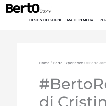
Salta
Passa
Vai
al
alla
al
contenuto
navigazione
contenuto
DESIGN DEI SOGNI
MADE IN MEDA
PE
Home
Berto Experience
#BertoRoma,
#BertoRo
di Cristi