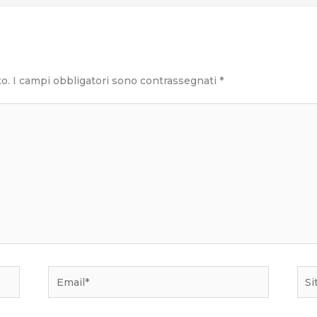
to.
I campi obbligatori sono contrassegnati
*
Email*
Sito
we