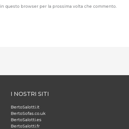
b in questo browser per la prossima volta che commento.
I NOSTRI SITI
BertoSalotti.it
BertoSofas.co.uk
BertoSalotti.es
BertoSalotti.fr