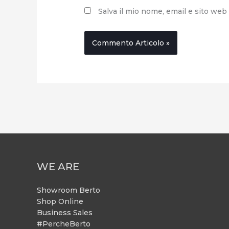
Salva il mio nome, email e sito we
WE ARE
Showroom Berto
Shop Online
Business Sales
#PercheBerto