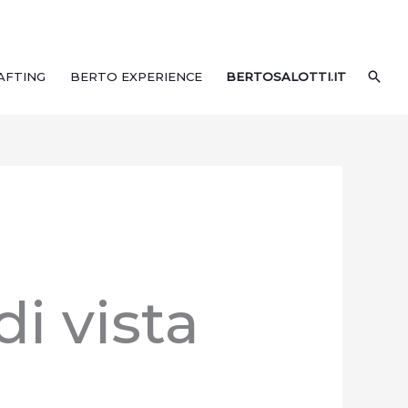
CER
AFTING
BERTO EXPERIENCE
BERTOSALOTTI.IT
i vista