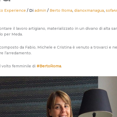
to Experience
/ Di
admin
/
Berto Roma
,
dianoxmanagua
,
sofa4
ntare il lavoro artigiano, materializzato in un divano di alta s
do per Meda.
 composto da Fabio, Michele e Cristina è venuto a trovarci e n
ere l’arredamento.
l volto femminile di
#BertoRoma
.