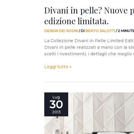
Divani in pelle? Nuove 
edizione limitata.
DESIGN DEI SOGNI
/ DI
BERTO SALOTTI
/
2 MINUT
La Collezione Divani in Pelle Limited Edit
Divani in pelle realizzati a mano con la st
scelti i rivestimenti, i dettagli che meglio
Leggi tutto »
Il
Lug
30
divano
letto
2013
è
morto.
Berto