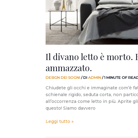
Salotti
l’ha
ammazzato.
Il divano letto è morto. 
ammazzato.
DESIGN DEI SOGNI
/ DI
ADMIN
/
1 MINUTE OF REA
Chiudete gli occhi e immaginate com’è fat
schienale rigido, seduta corta, non parti
all’occorrenza come letto in più. Aprite gl
questo! Siamo davvero
Leggi tutto »