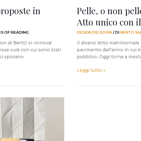
letto
proposte in
Pelle, o non pell
Nemo.
Atto unico con i
ES OF READING
DESIGN DEI SOGNI
/ DI
BERTO SA
ion di BertO si rinnova!
Il divano letto matrimoniale
essa cura con cui sono stati
pavimento dall’anno in cui è
 si sposano
pubblico. Oggi torna a most
Leggi tutto »