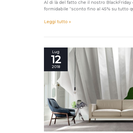
Al di là del fatto che il nostro BlackFri
formidabile “sconto fino al 45% su tutto q
Leggi tutto »
Divani
Lug
12
in
pelle?
2018
Nuove
proposte
in
edizione
limitata.