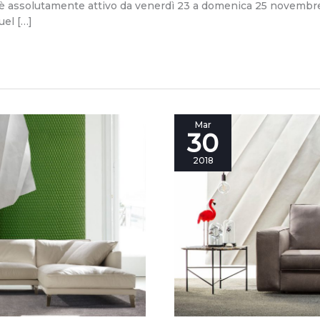
day è assolutamente attivo da venerdì 23 a domenica 25 novembr
uel […]
Pelle,
Mar
30
o
non
2018
pelle,
questo
è
il
problema.
Atto
unico
con
il
divano