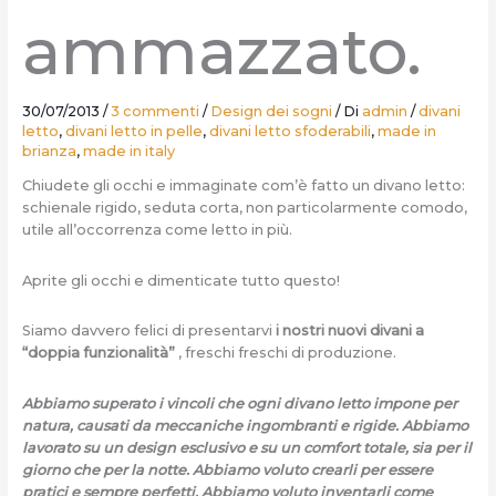
ammazzato.
30/07/2013
/
3 commenti
/
Design dei sogni
/ Di
admin
/
divani
letto
,
divani letto in pelle
,
divani letto sfoderabili
,
made in
brianza
,
made in italy
Chiudete gli occhi e immaginate com’è fatto un divano letto:
schienale rigido, seduta corta, non particolarmente comodo,
utile all’occorrenza come letto in più.
Aprite gli occhi e dimenticate tutto questo!
Siamo davvero felici di presentarvi
i nostri nuovi divani a
“doppia funzionalità”
, freschi freschi di produzione.
Abbiamo superato i vincoli che ogni divano letto impone per
natura, causati da meccaniche ingombranti e rigide.
Abbiamo
lavorato su un design esclusivo e su un comfort totale, sia per il
giorno che per la notte.
Abbiamo voluto crearli per essere
pratici e sempre perfetti.
Abbiamo voluto inventarli come