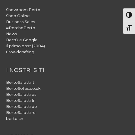
Showroom Berto
Attiv
Shop Online
Business Sales
#PercheBerto
Atti
News
BertO e Google
Il primo post (2004)
Crowdcrafting
I NOSTRI SITI
BertoSalotti.it
BertoSofas.co.uk
BertoSalotti.es
BertoSalotti.fr
BertoSalotti.de
BertoSalotti.ru
berto.cn