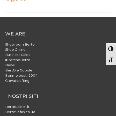
Leggi tutto »
WE ARE
Showroom Berto
Attiv
Shop Online
Business Sales
#PercheBerto
Atti
News
BertO e Google
Il primo post (2004)
Crowdcrafting
I NOSTRI SITI
BertoSalotti.it
BertoSofas.co.uk