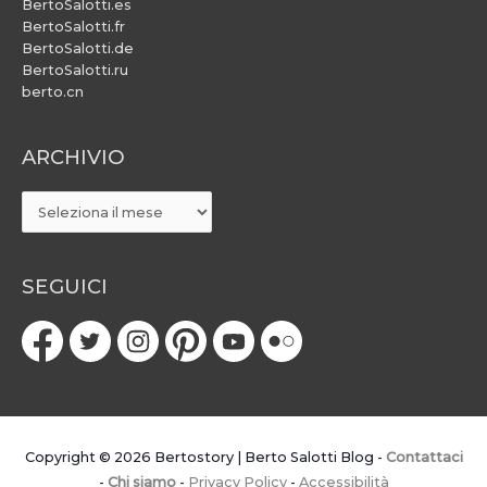
BertoSalotti.es
BertoSalotti.fr
BertoSalotti.de
BertoSalotti.ru
berto.cn
ARCHIVIO
ARCHIVIO
SEGUICI
Copyright © 2026
Bertostory | Berto Salotti Blog
-
Contattaci
-
Chi siamo
-
Privacy Policy
-
Accessibilità