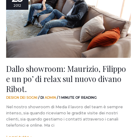
Maurizio,
2012
Filippo
e
un
po’
di
relax
sul
nuovo
divano
Ribot.
Dallo showroom: Maurizio, Filippo
e un po’ di relax sul nuovo divano
Ribot.
DESIGN DEI SOGNI
/ DI
ADMIN
/
1 MINUTE OF READING
Nel nostro showroom di Meda il lavoro del team è sempre
intenso, sia quando riceviamo le gradite visite dei nostri
clienti, sia quando gestiamo i contatti attraverso i canali
telefonici e online. Ma ci