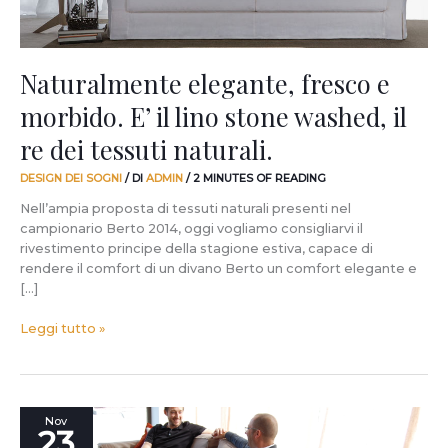
washed,
il
re
dei
Naturalmente elegante, fresco e
tessuti
morbido. E’ il lino stone washed, il
naturali.
re dei tessuti naturali.
DESIGN DEI SOGNI
/ DI
ADMIN
/
2 MINUTES OF READING
Nell’ampia proposta di tessuti naturali presenti nel
campionario Berto 2014, oggi vogliamo consigliarvi il
rivestimento principe della stagione estiva, capace di
rendere il comfort di un divano Berto un comfort elegante e
[…]
Leggi tutto »
Dallo
Nov
23
showroom: