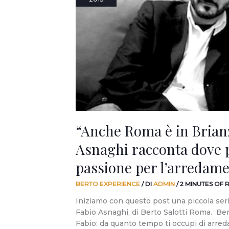
in
Brianza”:
Fabio
Asnaghi
racconta
dove
può
arrivare
la
passione
per
“Anche Roma è in Brianz
l’arredamento
di
Asnaghi racconta dove p
qualità.
passione per l’arredamen
BERTO EXPERIENCE
/ DI
ADMIN
/
2 MINUTES OF 
Iniziamo con questo post una piccola seri
Fabio Asnaghi, di Berto Salotti Roma. Ber
Fabio: da quanto tempo ti occupi di arre