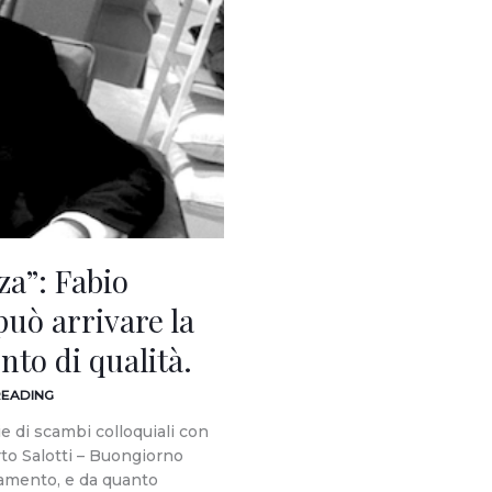
a”: Fabio
uò arrivare la
to di qualità.
READING
e di scambi colloquiali con
to Salotti – Buongiorno
damento, e da quanto