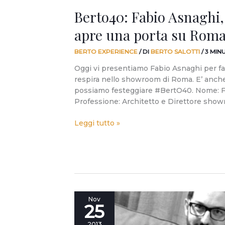
Berto40: Fabio Asnaghi,
apre una porta su Rom
BERTO EXPERIENCE
/ DI
BERTO SALOTTI
/
3 MIN
Oggi vi presentiamo Fabio Asnaghi per far
respira nello showroom di Roma. E’ anche
possiamo festeggiare #BertO40. Nome: 
Professione: Architetto e Direttore sho
Leggi tutto »
“Anche
Nov
25
Roma
è
2013