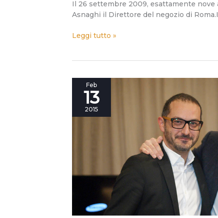
Il 26 settembre 2009, esattamente nove an
Asnaghi il Direttore del negozio di Roma.
Leggi tutto »
Berto40:
Feb
13
Fabio
Asnaghi,
2015
che
ogni
giorno
apre
una
porta
su
Roma