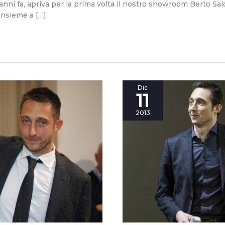
ni fa, apriva per la prima volta il nostro showroom Berto Salot
Insieme a […]
“Anche
Dic
11
Roma
è
2013
in
Brianza”
Fabio
Asnaghi
racconta
come
si
riconosce
un
imbottito