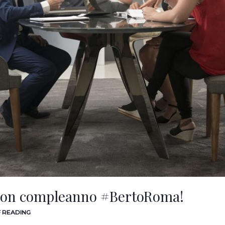
 Buon compleanno #BertoRoma!
F READING