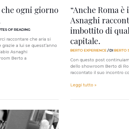
di
 che ogni giorno
“Anche Roma è i
qualità,
anche
a
Asnaghi raccont
nella
capitale.
imbottito di qua
UTES OF READING
capitale.
ci raccontare che aria si
 grazie a lui se quesst’anno
BERTO EXPERIENCE
/ DI
BERTO 
Fabio Asnaghi
wroom Berto a
Con questo post continuiamo
dello showroom Berto di Ro
raccontato il suo incontro co
Leggi tutto »