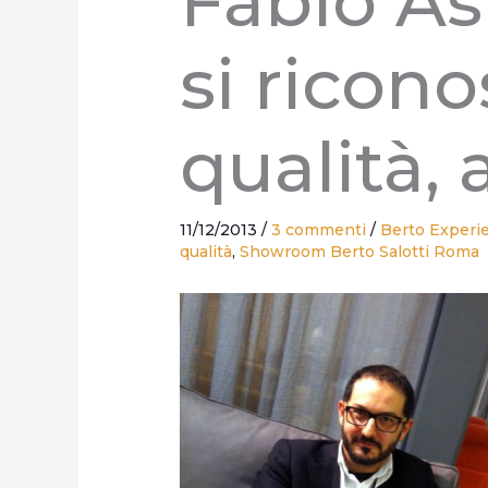
Fabio A
si ricon
qualità, 
11/12/2013
/
3 commenti
/
Berto Experi
qualità
,
Showroom Berto Salotti Roma