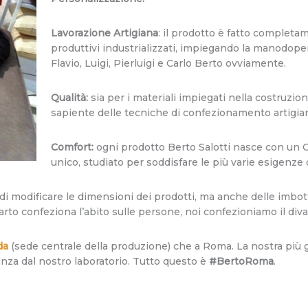
Lavorazione Artigiana
: il prodotto è fatto complet
produttivi industrializzati, impiegando la manodoper
Flavio, Luigi, Pierluigi e Carlo Berto ovviamente.
Qualità:
sia per i materiali impiegati nella costruzion
sapiente delle tecniche di confezionamento artigia
Comfort:
ogni prodotto Berto Salotti nasce con un 
unico, studiato per soddisfare le più varie esigenze d
i modificare le dimensioni dei prodotti, ma anche delle imbotti
sarto confeziona l’abito sulle persone, noi confezioniamo il div
da
(sede centrale della produzione) che a Roma. La nostra più gra
anza dal nostro laboratorio. Tutto questo è
#BertoRoma
.