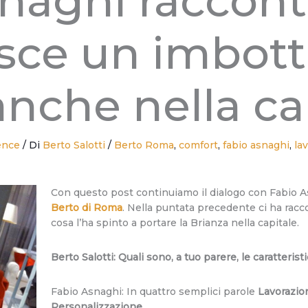
snaghi raccon
osce un imbott
anche nella ca
ence
/ Di
Berto Salotti
/
Berto Roma
,
comfort
,
fabio asnaghi
,
la
Con questo post continuiamo il dialogo con Fabio A
Berto di Roma
. Nella puntata precedente ci ha racco
cosa l’ha spinto a portare la Brianza nella capitale.
Berto Salotti: Quali sono, a tuo parere, le caratteris
Fabio Asnaghi: In quattro semplici parole
Lavorazion
Personalizzazione.