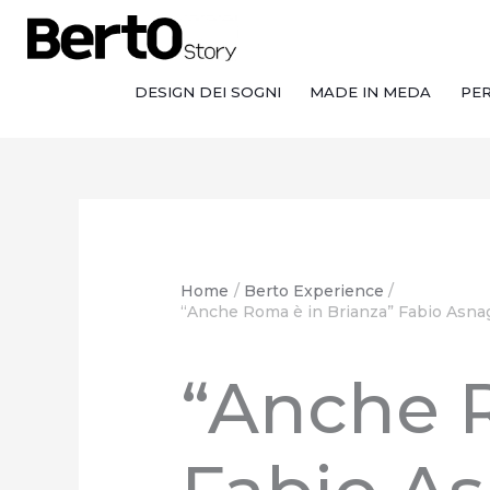
Salta
Passa
Vai
al
alla
al
contenuto
navigazione
contenuto
DESIGN DEI SOGNI
MADE IN MEDA
PE
Home
Berto Experience
“Anche Roma è in Brianza” Fabio Asnagh
“Anche R