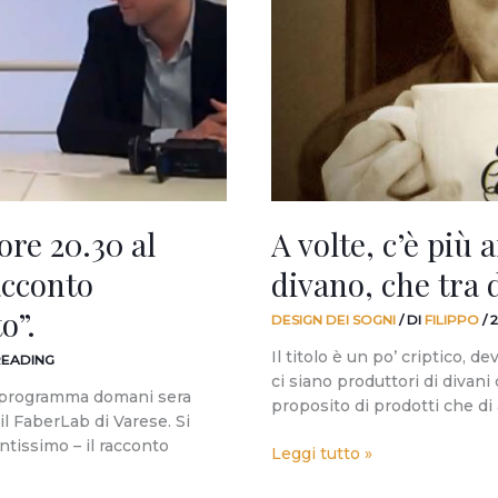
tra
un
caffè
e
un
divano,
che
tra
due
re 20.30 al
A volte, c’è più 
divani.
acconto
divano, che tra 
o”.
DESIGN DEI SOGNI
/ DI
FILIPPO
/
Il titolo è un po’ criptico, 
READING
ci siano produttori di divani
n programma domani sera
proposito di prodotti che di a
l FaberLab di Varese. Si
ntissimo – il racconto
Leggi tutto »