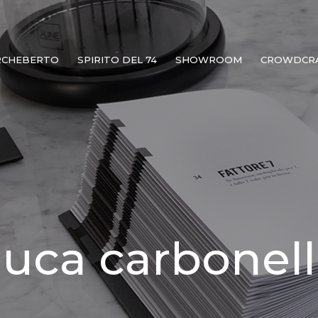
RCHEBERTO
SPIRITO DEL 74
SHOWROOM
CROWDCR
luca carbonell