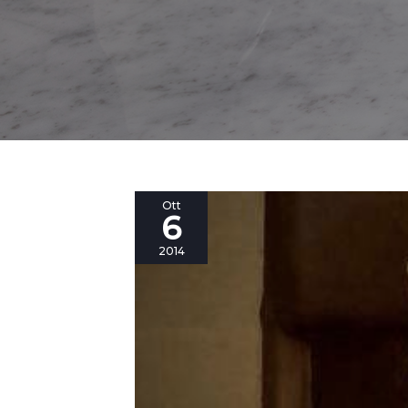
Maker
Ott
6
Faire
Rome
2014
2014
secondo
Luca
Carbonelli