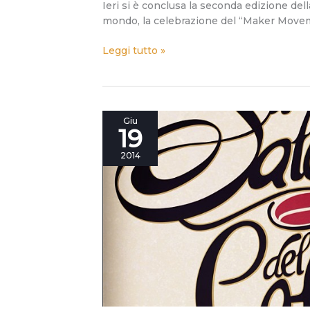
Ieri si è conclusa la seconda edizione de
mondo, la celebrazione del “Maker Moveme
Leggi tutto »
Un
Giu
19
nuovo
appuntamento
2014
di
un
lungo
percorso
insieme:
il
20/6
a
Napoli…
altro