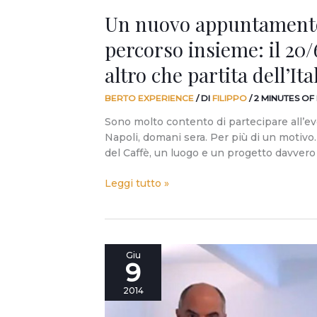
che
Un nuovo appuntamento
partita
dell’Italia!
percorso insieme: il 20
altro che partita dell’Ital
BERTO EXPERIENCE
/ DI
FILIPPO
/
2 MINUTES OF
Sono molto contento di partecipare all’ev
Napoli, domani sera. Per più di un motivo. 
del Caffè, un luogo e un progetto davver
Leggi tutto »
Domani
Giu
9
10
giugno
2014
2014
ore