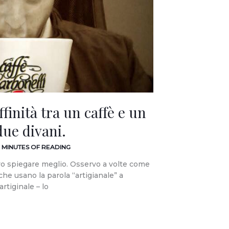
affinità tra un caffè e un
due divani.
2 MINUTES OF READING
devo spiegare meglio. Osservo a volte come
 che usano la parola “artigianale” a
rtiginale – lo