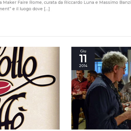
lla Maker Faire Rome, curata da Riccardo Luna e Massimo Banzi:
nt” e il luogo dove […]
Tecnologia,
Giu
11
internazionalizzazione,
racconto:
2014
i
nuovi
standard
dell’azienda
di
successo.