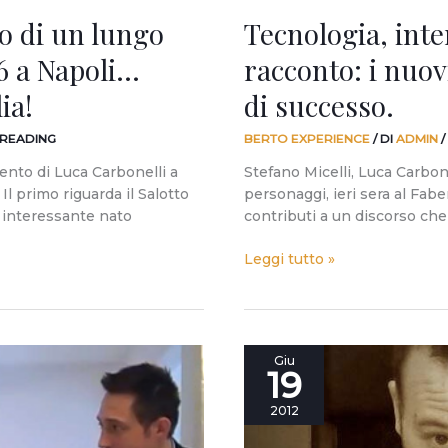
 di un lungo
Tecnologia, inte
/6 a Napoli…
racconto: i nuov
ia!
di successo.
 READING
BERTO EXPERIENCE
/ DI
ADMIN
/
ento di Luca Carbonelli a
Stefano Micelli, Luca Carbone
Il primo riguarda il Salotto
personaggi, ieri sera al Fab
o interessante nato
contributi a un discorso che 
Leggi tutto »
A
Giu
19
volte,
c’è
2012
più
affinità