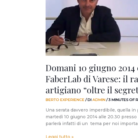
20.30
al
FaberLab
di
Varese:
il
racconto
artigiano
“oltre
Domani 10 giugno 2014 o
il
segreto”.
FaberLab di Varese: il r
artigiano “oltre il segret
BERTO EXPERIENCE
/ DI
ADMIN
/
3 MINUTES OF 
Una serata davvero imperdibile, quella i
martedì 10 giugno 2014 alle 20.30 presso i
parlerà infatti di un tema per noi importa
Leggi tutto »