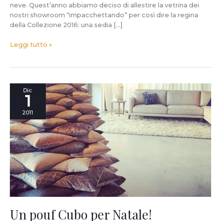
neve. Quest’anno abbiamo deciso di allestire la vetrina dei
nostri showroom “impacchettando” per così dire la regina
della Collezione 2016: una sedia […]
Leggi tutto »
Un
Dic
1
pouf
Cubo
2011
per
Natale!
Un pouf Cubo per Natale!