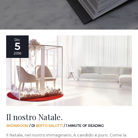
Il
Dic
5
nostro
Natale.
2016
Il nostro Natale.
SHOWROOM
/ DI
BERTO SALOTTI
/
1 MINUTE OF READING
Il Natale, nel nostro immaginario, è candido e puro. Come la