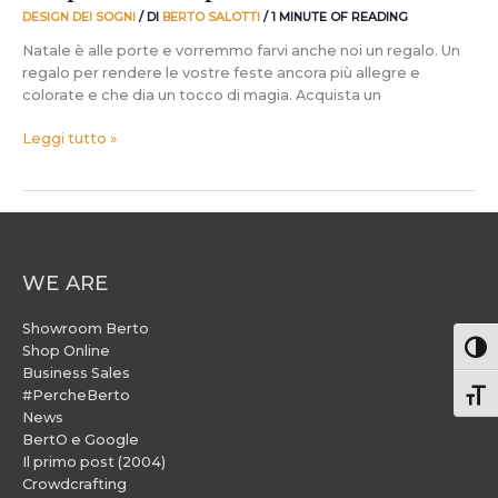
DESIGN DEI SOGNI
/ DI
BERTO SALOTTI
/
1 MINUTE OF READING
Natale è alle porte e vorremmo farvi anche noi un regalo. Un
regalo per rendere le vostre feste ancora più allegre e
colorate e che dia un tocco di magia. Acquista un
Leggi tutto »
WE ARE
Showroom Berto
Attiv
Shop Online
Business Sales
#PercheBerto
Atti
News
BertO e Google
Il primo post (2004)
Crowdcrafting