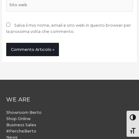
Sito
web
Salva il mio nome, email e sito web in questo browser per
la prossima volta che commento.
WE ARE
Showroom Berto
Attiv
Shop Online
Business Sales
#PercheBerto
Atti
News