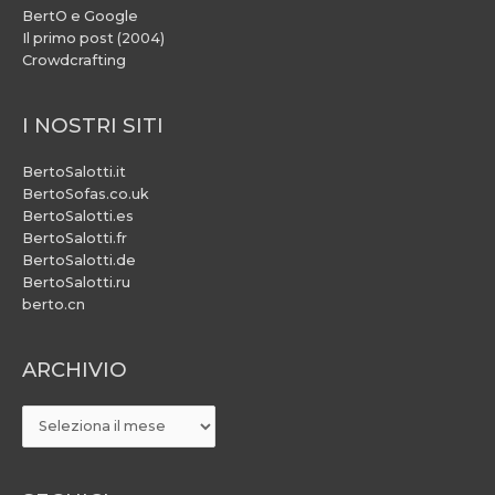
BertO e Google
Il primo post (2004)
Crowdcrafting
I NOSTRI SITI
BertoSalotti.it
BertoSofas.co.uk
BertoSalotti.es
BertoSalotti.fr
BertoSalotti.de
BertoSalotti.ru
berto.cn
ARCHIVIO
ARCHIVIO