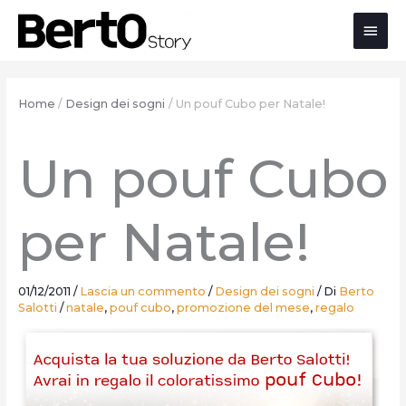
Salta
Passa
Vai
Men
al
alla
al
contenuto
navigazione
contenuto
prin
Home
Design dei sogni
Un pouf Cubo per Natale!
Un pouf Cubo
per Natale!
01/12/2011
/
Lascia un commento
/
Design dei sogni
/ Di
Berto
Salotti
/
natale
,
pouf cubo
,
promozione del mese
,
regalo