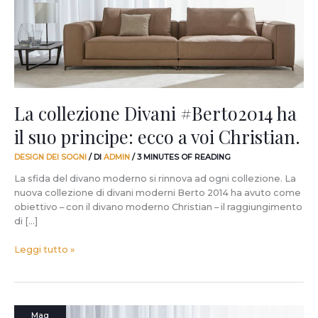
il
suo
principe:
ecco
a
voi
Christian.
La collezione Divani #Berto2014 ha
il suo principe: ecco a voi Christian.
DESIGN DEI SOGNI
/ DI
ADMIN
/
3 MINUTES OF READING
La sfida del divano moderno si rinnova ad ogni collezione. La
nuova collezione di divani moderni Berto 2014 ha avuto come
obiettivo – con il divano moderno Christian – il raggiungimento
di […]
Leggi tutto »
Vi
Mag