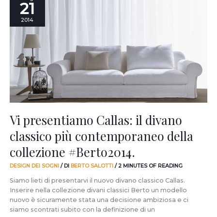
21
presentiamo
Callas:
2014
il
divano
classico
più
contemporaneo
della
collezione
#Berto2014.
Vi presentiamo Callas: il divano
classico più contemporaneo della
collezione #Berto2014.
DESIGN DEI SOGNI
/ DI
BERTO SALOTTI
/
2 MINUTES OF READING
Siamo lieti di presentarvi il nuovo divano classico Callas.
Inserire nella collezione divani classici Berto un modello
nuovo è sicuramente stata una decisione ambiziosa e ci
siamo scontrati subito con la definizione di un