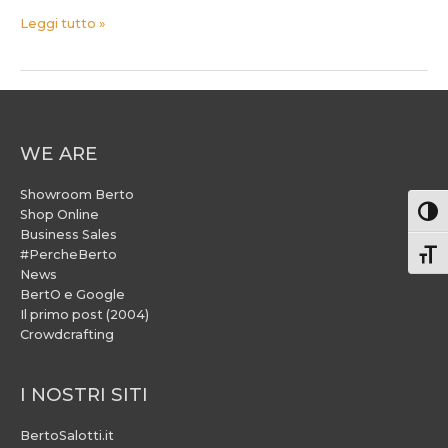
Leggi tutto »
WE ARE
Showroom Berto
Attiv
Shop Online
Business Sales
#PercheBerto
Atti
News
BertO e Google
Il primo post (2004)
Crowdcrafting
I NOSTRI SITI
BertoSalotti.it