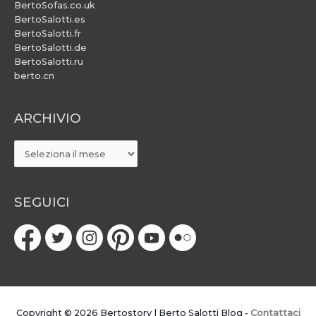
BertoSofas.co.uk
BertoSalotti.es
BertoSalotti.fr
BertoSalotti.de
BertoSalotti.ru
berto.cn
ARCHIVIO
ARCHIVIO
SEGUICI
Copyright © 2026
Bertostory | Berto Salotti Blog
-
Contattaci