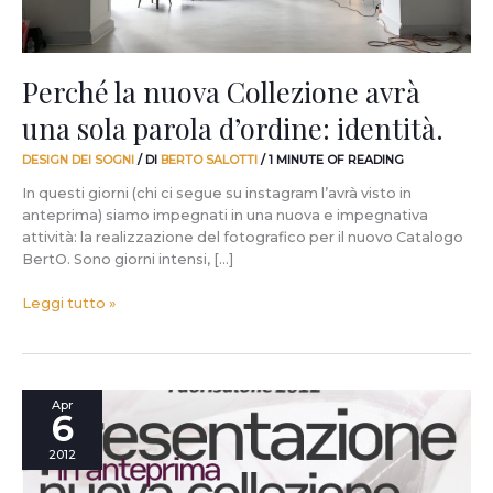
identità.
Perché la nuova Collezione avrà
una sola parola d’ordine: identità.
DESIGN DEI SOGNI
/ DI
BERTO SALOTTI
/
1 MINUTE OF READING
In questi giorni (chi ci segue su instagram l’avrà visto in
anteprima) siamo impegnati in una nuova e impegnativa
attività: la realizzazione del fotografico per il nuovo Catalogo
BertO. Sono giorni intensi, […]
Leggi tutto »
Il
Apr
6
Fuorisalone
lo
2012
portiamo
a