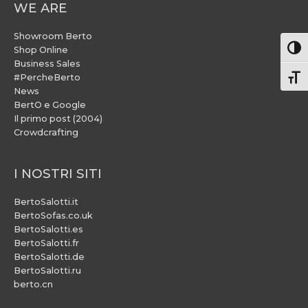
WE ARE
Showroom Berto
Attiv
Shop Online
Business Sales
#PercheBerto
Atti
News
BertO e Google
Il primo post (2004)
Crowdcrafting
I NOSTRI SITI
BertoSalotti.it
BertoSofas.co.uk
BertoSalotti.es
BertoSalotti.fr
BertoSalotti.de
BertoSalotti.ru
berto.cn