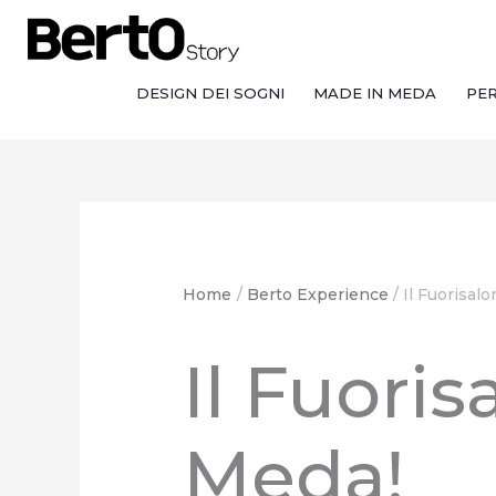
Salta
Passa
Vai
al
alla
al
contenuto
navigazione
contenuto
DESIGN DEI SOGNI
MADE IN MEDA
PE
Home
Berto Experience
Il Fuorisal
Il Fuori
Meda!