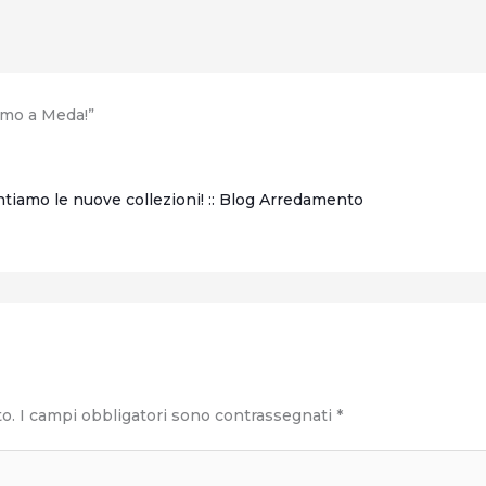
amo a Meda!”
iamo le nuove collezioni! :: Blog Arredamento
to.
I campi obbligatori sono contrassegnati
*