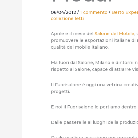
06/04/2012
/
1 commento
/
Berto Expe
collezione letti
Aprile è il mese del
Salone del Mobile
,
promuovere le esportazioni italiane d
qualità del mobile italiano.
Ma fuori dal Salone, Milano e dintorni n
rispetto al Salone, capace di attrarre v
Il Fuorisalone è oggi una vetrina creati
progetti.
E noi il Fuorisalone lo portiamo dentro
Dalle passerelle ai luoghi della produzio
Quale migliore occasione per presentare 