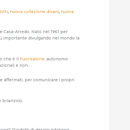
otti
,
nuova collezione divani
,
nuova
e Casa-Arredo. Nato nel 1961 per
iù importante divulgando nel mondo la
o che è il
Fuorisalone
, autonomo
azionali e non.
he affermati, per comunicare i propri
e brianzolo.
trone? Prodotti di design artigiano