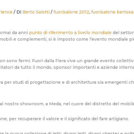
rience
/ Di
Berto Salotti
/
fuorisalone 2012
,
fuorisalone bertosal
 ormai da anni
punto di riferimento a livello mondiale
del settor
i mobili e complementi, si è imposto come l’evento mondiale p
on sono fermi. Fuori dalla Fiera vive un grande evento collettiv
isitatori da tutto il mondo, sponsor importanti e aziende intern
va per studi di progettazione e di architettura sia emergenti c
 al nostro showroom, a Meda, nel cuore del distretto del mobil
ne, per recuperare il valore e il significato del fare artigiano.
la nuova collezione di letti, divani letti, divani chester e pol