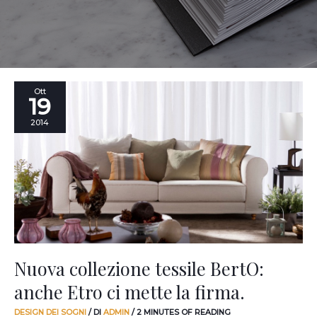
Nuova
Ott
19
collezione
tessile
2014
BertO:
anche
Etro
ci
mette
la
firma.
Nuova collezione tessile BertO:
anche Etro ci mette la firma.
DESIGN DEI SOGNI
/ DI
ADMIN
/
2 MINUTES OF READING