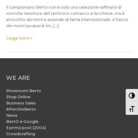
Il campionario Berto non è solo una selezione raffinata di
storiche tessiture del territorio comasco e lecchese, ma è
arricchito da nomi e aziende di fama internazionale. A fianco
dei nostri jacquard, lini, […]
Leggi tutto »
WE ARE
Showroom Berto
Attiv
Shop Online
Business Sales
#PercheBerto
Atti
News
BertO e Google
Il primo post (2004)
Crowdcrafting