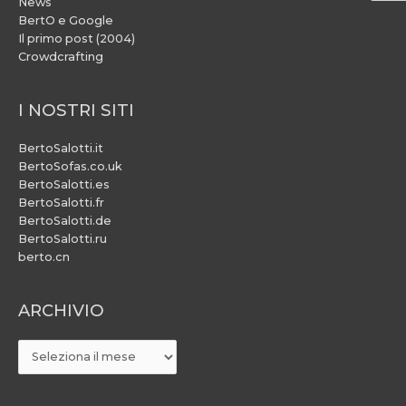
News
BertO e Google
Il primo post (2004)
Crowdcrafting
I NOSTRI SITI
BertoSalotti.it
BertoSofas.co.uk
BertoSalotti.es
BertoSalotti.fr
BertoSalotti.de
BertoSalotti.ru
berto.cn
ARCHIVIO
ARCHIVIO