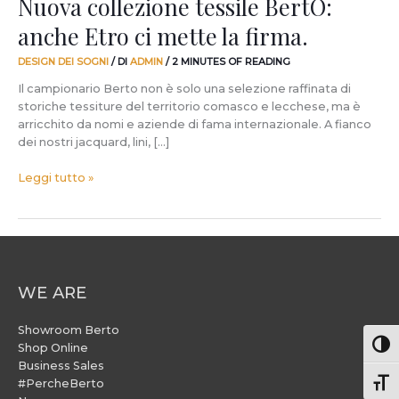
Nuova collezione tessile BertO:
anche Etro ci mette la firma.
DESIGN DEI SOGNI
/ DI
ADMIN
/
2 MINUTES OF READING
Il campionario Berto non è solo una selezione raffinata di
storiche tessiture del territorio comasco e lecchese, ma è
arricchito da nomi e aziende di fama internazionale. A fianco
dei nostri jacquard, lini, […]
Leggi tutto »
WE ARE
Showroom Berto
Attiv
Shop Online
Business Sales
#PercheBerto
Atti