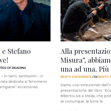
Su
Misura”,
abbiamo
stappato
107
birre,
una
ad
una.
i e Stefano
Alla presentazi
Più
Su
ve!
Misura”, abbiamo
Misura
di
una ad una. Più 
UTES OF READING
così!
in tanti, tantissimi – ci
BERTO EXPERIENCE
/ DI
BERTO 
erata dedicata al fenomeno
Siamo così emozionati dall’i
rtigiane” eccezionali,
presentazione del libro “Eco
#BertoLive a Meda, che pre
(e comunque, le birre le