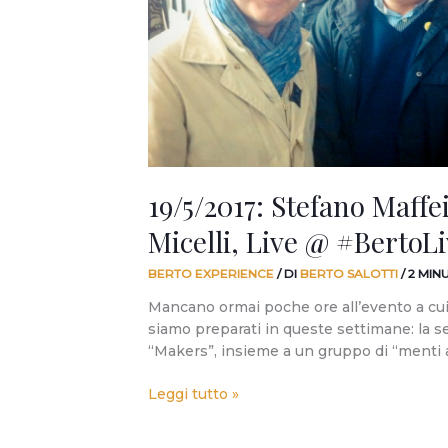
Micelli,
Live
@
#BertoLive!
19/5/2017: Stefano Maffe
Micelli, Live @ #BertoLi
BERTO EXPERIENCE
/ DI
BERTO SALOTTI
/
2 MIN
Mancano ormai poche ore all’evento a cui – 
siamo preparati in queste settimane: la s
“Makers”, insieme a un gruppo di “menti a
Leggi tutto »