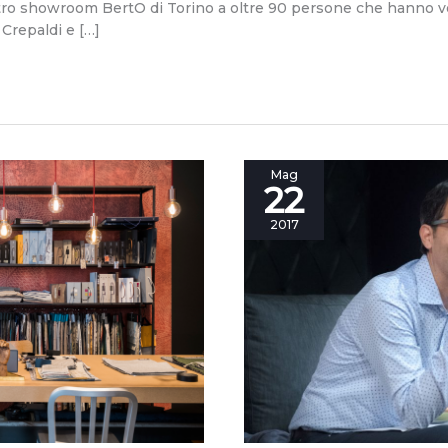
ostro showroom BertO di Torino a oltre 90 persone che hanno
Crepaldi e […]
Apprendere,
Mag
22
comprendere,
innovare:
2017
#Maker
a
#BertoLive