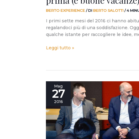
prima (e buone vacanze)
BERTO EXPERIENCE
/ DI
BERTO SALOTTI
/
4 MIN
I primi sette mesi del 2016 ci hanno abitu
regalandoci più di una soddisfazione. Og
qualche istante per raccogliere le idee, me
Leggi tutto »
A
Mag
27
Meda
con
2016
Micelli
abbiamo
visto
la
scena