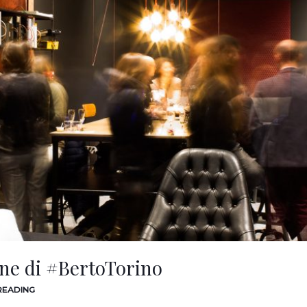
one di #BertoTorino
 READING