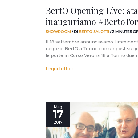
BertO Opening Live: st
inauguriamo #BertoTor
SHOWROOM
/ DI
BERTO SALOTTI
/
2 MINUTES O
Il 18 settembre annunciavamo l’imminent
negozio BertO a Torino con un post su q
le porte in Corso Verona 16 a Torino due 
Leggi tutto »
19/5/2017:
Mag
17
Stefano
Maffei
2017
e
Stefano