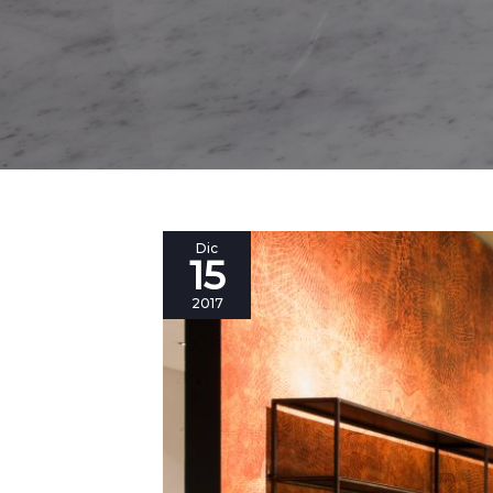
Le
Dic
15
foto
dell’inaugurazione
2017
di
#BertoTorino