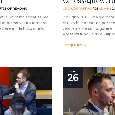
!
vanessa4newcra
UTES OF READING
CROWDCRAFTING
/ DI
ADMIN
/
2
ati a un ritmo serratissimo,
7 giugno 2016. Una giornata
gi abbiamo voluto fermarci
ritrovo in laboratorio per rec
ttere in fila tutto quello
velocemente sul furgone e im
Presenti KingFlavio e Filipp
Leggi tutto »
I
Mag
26
cento
volti
2016
di
“Fare
è
innovare”.
Grazie!