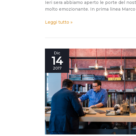
Ieri sera abbiamo aperto le porte del n
molto emozionante. In prima linea Marco 
Leggi tutto »
BertO
Dic
14
Opening
Live:
2017
stasera
inauguriamo
#BertoTorino!