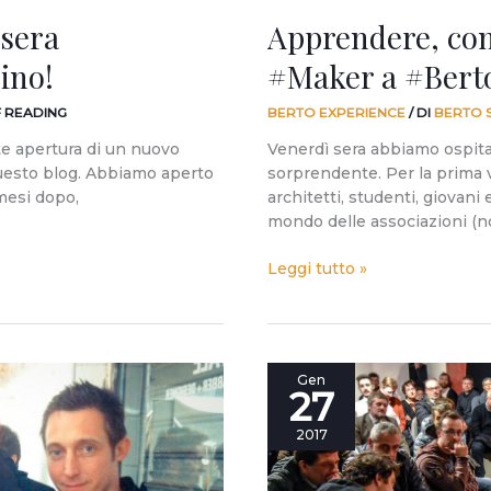
asera
Apprendere, co
ino!
#Maker a #Bert
F READING
BERTO EXPERIENCE
/ DI
BERTO 
e apertura di un nuovo
Venerdì sera abbiamo ospit
uesto blog. Abbiamo aperto
sorprendente. Per la prima v
mesi dopo,
architetti, studenti, giovani
mondo delle associazioni (n
Leggi tutto »
Alla
Gen
27
presentazione
di
2017
“Economia
del