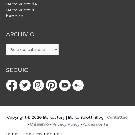
BertoSalotti.de
BertoSalotti.ru
berto.cn
ARCHIVIO
ARCHIVIO
SEGUICI
Copyright © 2026
Bertostory | Berto Salotti Blog
-
Contattaci
-
Chi siamo
-
Privacy Policy
-
Accessibilità
IT
|
EN
|
DE
|
FR
|
ES
|
RU