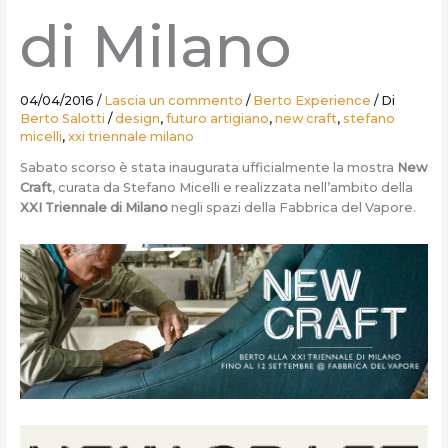
di Milano
04/04/2016
/
Lascia un commento
/
Berto Experience
/ Di
Berto Salotti
/
design
,
futuro artigiano
,
new craft
,
stefano
micelli
,
xxi triennale milano
Sabato scorso è stata inaugurata ufficialmente la mostra
New
Craft
, curata da Stefano Micelli e realizzata nell’ambito della
XXI Triennale di Milano
negli spazi della Fabbrica del Vapore.