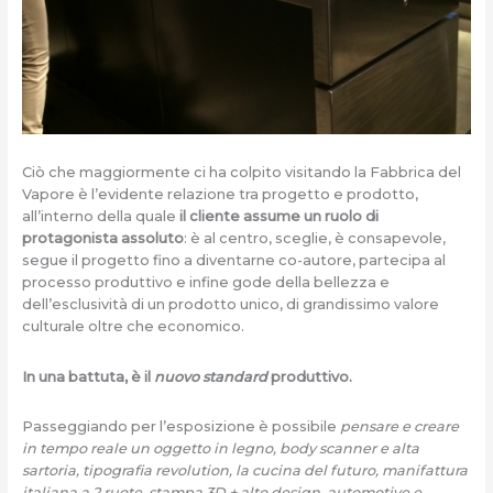
Ciò che maggiormente ci ha colpito visitando la Fabbrica del
Vapore è l’evidente relazione tra progetto e prodotto,
all’interno della quale
il cliente assume un ruolo di
protagonista assoluto
: è al centro, sceglie, è consapevole,
segue il progetto fino a diventarne co-autore, partecipa al
processo produttivo e infine gode della bellezza e
dell’esclusività di un prodotto unico, di grandissimo valore
culturale oltre che economico.
In una battuta, è il
nuovo standard
produttivo.
Passeggiando per l’esposizione è possibile
pensare e creare
in tempo reale un oggetto in legno, body scanner e alta
sartoria, tipografia revolution, la cucina del futuro, manifattura
italiana a 2 ruote, stampa 3D + alto design, automotive e