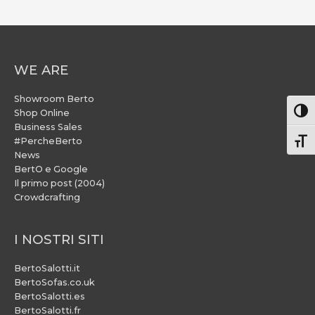
WE ARE
Showroom Berto
Attiv
Shop Online
Business Sales
#PercheBerto
Atti
News
BertO e Google
Il primo post (2004)
Crowdcrafting
I NOSTRI SITI
BertoSalotti.it
BertoSofas.co.uk
BertoSalotti.es
BertoSalotti.fr