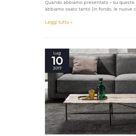
Quando abbiamo presentato – su queste pa
abbiamo osato tanto (in fondo, le nuove c
Leggi tutto »
Come
Lug
10
una
frase
2017
musicale,
il
tavolino
Riff
è
inconfondibilmente
lui.
Eppure
si
presta