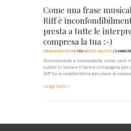
a
Come una frase musicale
tutte
le
Riff è inconfondibilment
interpretazioni,
compresa
presta a tutte le interpr
la
compresa la tua :-)
tua
:-)
DESIGN DEI SOGNI
/ DI
BERTO SALOTTI
/
2 MINUT
Riconoscibile e memorabile, come certi mo
subito in testa e ti fanno compagnia per un
Riff ha la caratteristica peculiare di esse
Leggi tutto »