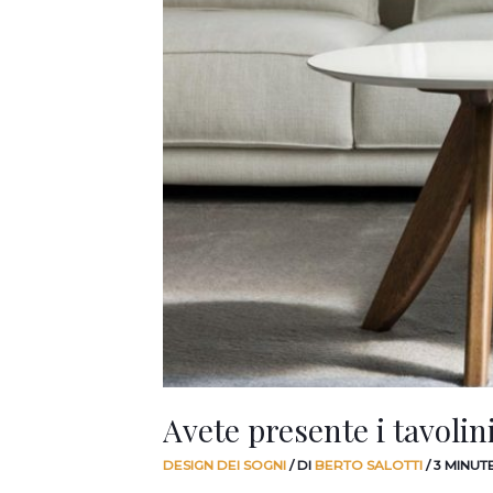
noi!
Avete presente i tavolini
DESIGN DEI SOGNI
/ DI
BERTO SALOTTI
/
3 MINUT