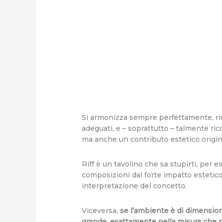
Si armonizza sempre perfettamente, rius
adeguati, e – soprattutto – talmente ricc
ma anche un contributo estetico origin
Riff è un tavolino che sa stupirti, per 
composizioni dal forte impatto estetico…
interpretazione del concetto.
Viceversa,
se l’ambiente è di dimension
grande, esattamente nella misura che p