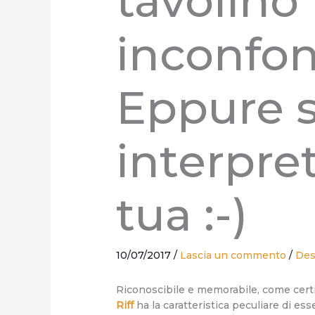
tavolino 
inconfon
Eppure si
interpre
tua :-)
10/07/2017
/
Lascia un commento
/
Des
Riconoscibile e memorabile, come certi 
Riff
ha la caratteristica peculiare di ess