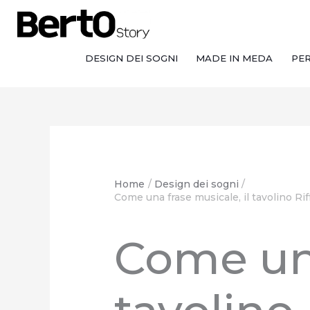
Salta
Passa
Vai
al
alla
al
contenuto
navigazione
contenuto
DESIGN DEI SOGNI
MADE IN MEDA
PE
Home
Design dei sogni
Come una frase musicale, il tavolino Rif
Come una