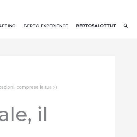
CER
AFTING
BERTO EXPERIENCE
BERTOSALOTTI.IT
azioni, compresa la tua :-)
e, il