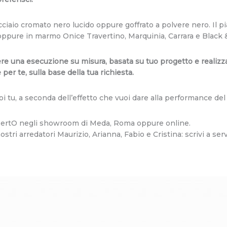
iaio cromato nero lucido oppure goffrato a polvere nero. Il pia
 oppure in marmo Onice Travertino, Marquinia, Carrara e Black 
ere una esecuzione su misura, basata su tuo progetto e realizza
per te, sulla base della tua richiesta.
i tu, a seconda dell’effetto che vuoi dare alla performance de
ne BertO negli showroom di Meda, Roma oppure online.
stri arredatori Maurizio, Arianna, Fabio e Cristina: scrivi a
serv