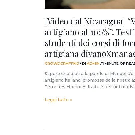
dei
corsi
[Video dal Nicaragua] “
di
formazione
artigiano al 100%”. Tes
artigiana
divanoXmanagua.
studenti dei corsi di fo
artigiana divanoXmana
CROWDCRAFTING
/ DI
ADMIN
/
1 MINUTE OF REA
Sapere che dietro le parole di Manuel c’è 
artigiana italiana, promossa dalla nostra 
Terre des Hommes Italia, è per noi motiv
Leggi tutto »