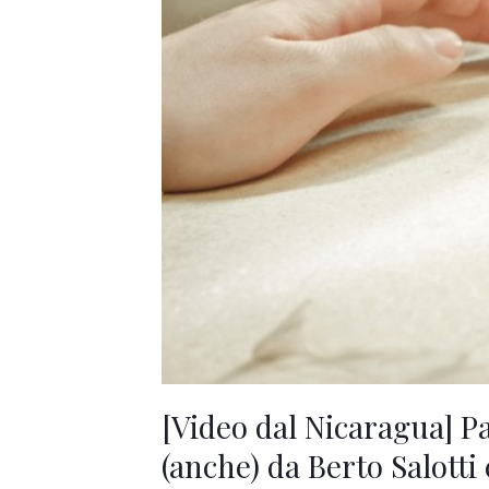
finanziati
(anche)
da
Berto
Salotti
con
#divanoXmanagua.
[Video dal Nicaragua] Par
(anche) da Berto Salot