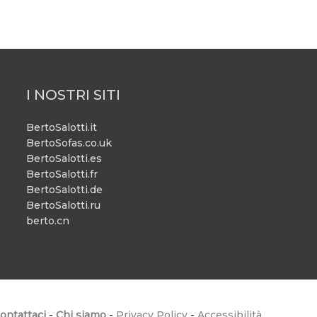
I NOSTRI SITI
BertoSalotti.it
BertoSofas.co.uk
BertoSalotti.es
BertoSalotti.fr
BertoSalotti.de
BertoSalotti.ru
berto.cn
ontattaci
-
Chi siamo
-
Privacy Policy
-
Accessibilità