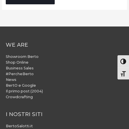
WE ARE
Showroom Berto
Attiv
Shop Online
Business Sales
#PercheBerto
Atti
News
BertO e Google
Il primo post (2004)
Crowdcrafting
I NOSTRI SITI
BertoSalotti.it