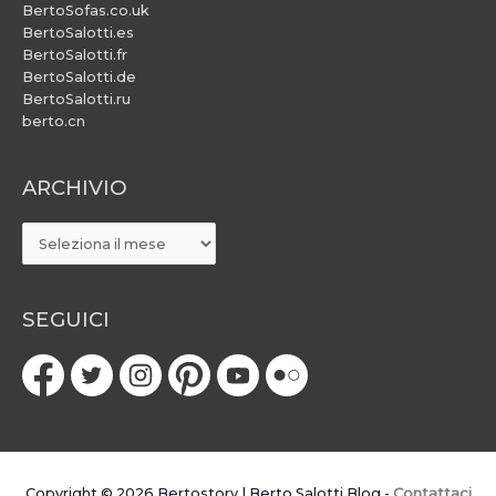
BertoSofas.co.uk
BertoSalotti.es
BertoSalotti.fr
BertoSalotti.de
BertoSalotti.ru
berto.cn
ARCHIVIO
ARCHIVIO
SEGUICI
Copyright © 2026
Bertostory | Berto Salotti Blog
-
Contattaci