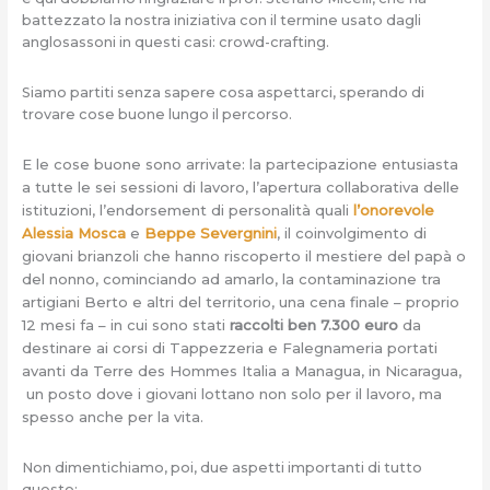
battezzato la nostra iniziativa con il termine usato dagli
anglosassoni in questi casi: crowd-crafting.
Siamo partiti senza sapere cosa aspettarci, sperando di
trovare cose buone lungo il percorso.
E le cose buone sono arrivate: la partecipazione entusiasta
a tutte le sei sessioni di lavoro, l’apertura collaborativa delle
istituzioni, l’endorsement di personalità quali
l’onorevole
Alessia Mosca
e
Beppe Severgnini
, il coinvolgimento di
giovani brianzoli che hanno riscoperto il mestiere del papà o
del nonno, cominciando ad amarlo, la contaminazione tra
artigiani Berto e altri del territorio, una cena finale – proprio
12 mesi fa – in cui sono stati
raccolti ben 7.300 euro
da
destinare ai corsi di Tappezzeria e Falegnameria portati
avanti da Terre des Hommes Italia a Managua, in Nicaragua,
un posto dove i giovani lottano non solo per il lavoro, ma
spesso anche per la vita.
Non dimentichiamo, poi, due aspetti importanti di tutto
questo: