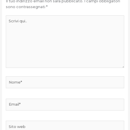
Il tuo indirizzo email non sarà pubblicato.
I campi obbligatori
sono contrassegnati
*
Scrivi
qui..
Nome*
Email*
Sito
web