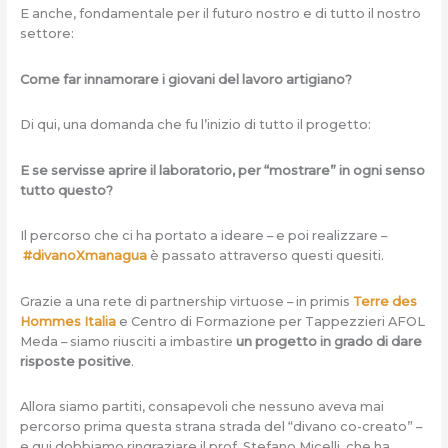
E anche, fondamentale per il futuro nostro e di tutto il nostro
settore:
Come far innamorare i giovani del lavoro artigiano?
Di qui, una domanda che fu l’inizio di tutto il progetto:
E se servisse aprire il laboratorio, per “mostrare” in ogni senso
tutto questo?
Il percorso che ci ha portato a ideare – e poi realizzare –
#divanoXmanagua
è passato attraverso questi quesiti.
Grazie a una rete di partnership virtuose – in primis
Terre des
Hommes Italia
e Centro di Formazione per Tappezzieri AFOL
Meda – siamo riusciti a imbastire
un progetto in grado di dare
risposte positive
.
Allora siamo partiti, consapevoli che nessuno aveva mai
percorso prima questa strana strada del “divano co-creato” –
e qui dobbiamo ringraziare il prof. Stefano Micelli, che ha