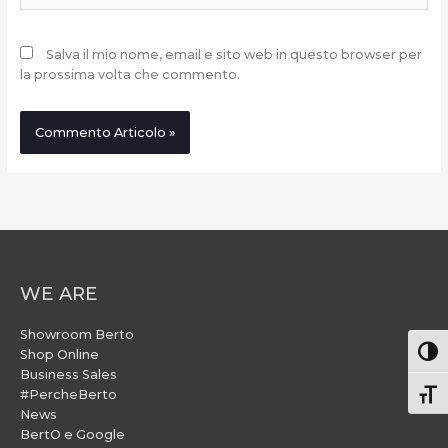
Salva il mio nome, email e sito web in questo browser per
la prossima volta che commento.
WE ARE
Showroom Berto
Attiv
Shop Online
Business Sales
#PercheBerto
Atti
News
BertO e Google