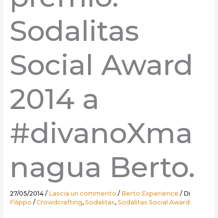
Sodalitas
Social Award
2014 a
#divanoXma
nagua Berto.
27/05/2014
/
Lascia un commento
/
Berto Experience
/ Di
Filippo
/
Crowdcrafting
,
Sodalitas
,
Sodalitas Social Award